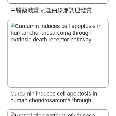
中醫藥減重 雕塑曲線兼調理體質
Curcumin induces cell apoptosis in
human chondrosarcoma through
extrinsic death receptor pathway.