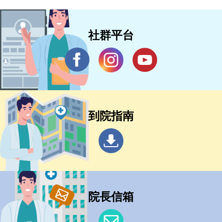
社群平台
到院指南
院長信箱