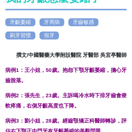
牙齦萎縮
牙周病
牙齒敏感
刷牙習慣
假牙
撰文/中國醫藥大學附設醫院 牙醫部 吳宜亭醫師
病例1：王小姐，50歲。抱怨下顎牙齦萎縮，擔心牙
齒脫落。
病例2：張先生，23歲。主訴喝冷水時下排牙齒會痠
軟疼痛，右側牙齦高度也下降。
病例3：劉小姐，28歲。經齒顎矯正科醫師轉診，評
估右下顎正中門牙有牙齦萎縮的美觀問題。