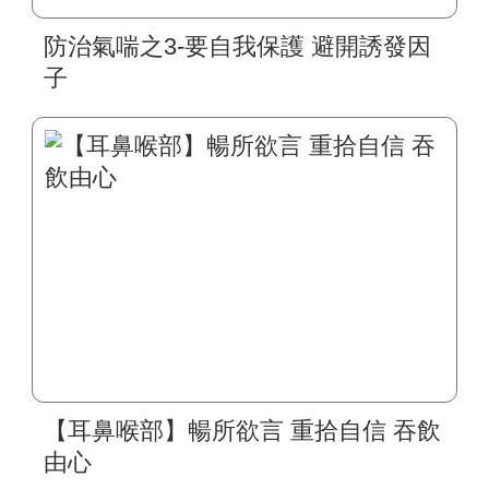
防治氣喘之3-要自我保護 避開誘發因
子
【耳鼻喉部】暢所欲言 重拾自信 吞飲
由心