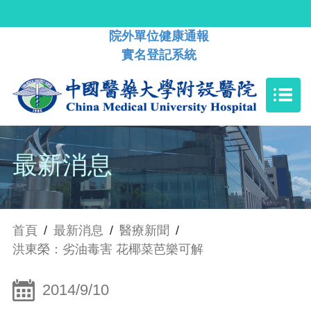
院外單位健康通報
實名登記系統
最新消息
首頁
/
最新消息
/
醫療新聞
/
洪東榮：劣油毒害 花椰菜芭樂可解
2014/9/10