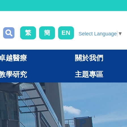
繁
簡
EN
Select Language
▼
卓越醫療
關於我們
教學研究
主題專區