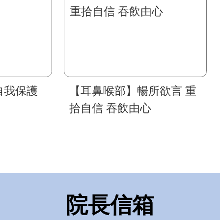
自我保護
【耳鼻喉部】暢所欲言 重
拾自信 吞飲由心
院長信箱