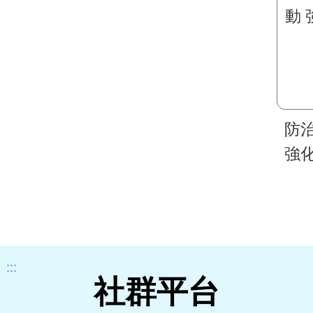
防
強
:::
社群平台