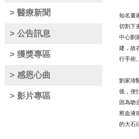
> 醫療新聞
知名畫
切割下
> 公告訊息
中心劉
建，故
> 獲獎專區
行手術
> 感恩心曲
劉家瑋
後，便
> 影片專區
因為吻
察血液
的大石