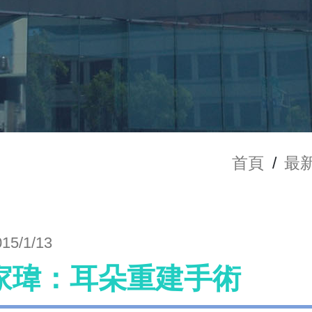
首頁
/
最
015/1/13
家瑋：耳朵重建手術