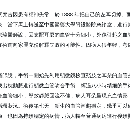
家梵古因患有精神失常，於 1888 年把自己的左耳切掉。
來，當下馬上轉送至中國醫藥大學附設醫院急診室，進行
家瑋醫師說，因支配耳廓的血管十分細小，外傷引起之血
在術前向家屬充份解釋失敗的可能性。因病人很年輕，考
。
醫師說，手術一開始先利用顯微鏡檢查殘肢之耳朵的血管
找出枕動脈進行顯微血管吻合手術，經過八小時精細的手
合血管細小，導致靜脈回流不佳，病人耳朵呈現充血情形
循環狀況。術後第七天，新生的血管漸趨穩定，幾乎可以
頭，也因為持續穩定的病情，病人轉至普通病房進行後續