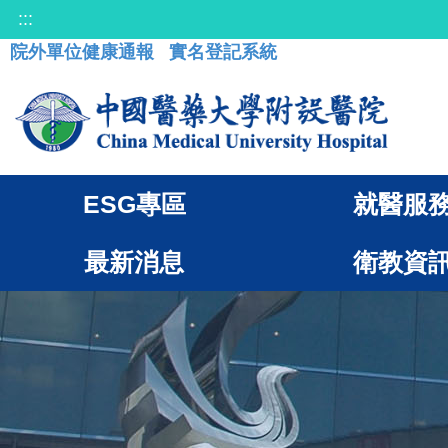
:::
院外單位健康通報
實名登記系統
ESG專區
就醫服
最新消息
衛教資