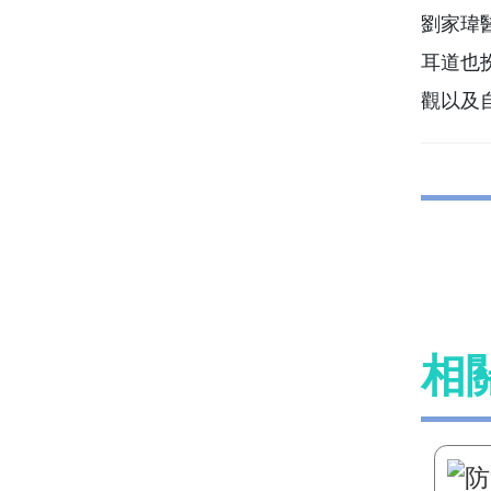
劉家瑋
耳道也
觀以及
相