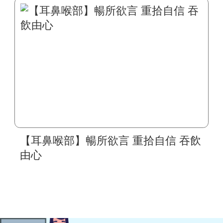
【耳鼻喉部】暢所欲言 重拾自信 吞飲
由心