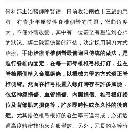
骨科部主治醫師陳賢德，日前收治兩位十三歲的患
者，有青少年原發性脊椎側彎的問題，彎曲角度
大，不僅外觀改變，其中有一位甚至有壓迫到心肺
的狀況。經由陳賢德醫師評估，決定採用開刀方式
治療。
手術治療脊椎側彎最普遍且傳統的做法，是
進行脊椎內固定，在每一節脊椎椎弓根打釘，並在
脊椎兩側植入金屬鋼條，以機械力學的方式矯正脊
椎側彎。然而在椎弓根置入螺釘時存在許多風險，
包括神經損傷、血管損傷、內臟損傷、椎弓根釘錯
位及背部肌肉損傷等，許多即時性或永久性的後遺
症。
尤其錯位椎弓根釘的發生率高達兩成，必須透
過高度精密技術來克服變數。另外，冗長的麻醉時