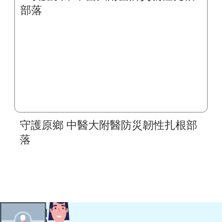
守護原鄉 中醫大附醫防災韌性扎根部
落