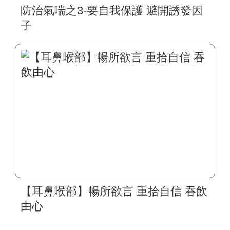
防治氣喘之3-要自我保護 避開誘發因
子
【耳鼻喉部】暢所欲言 重拾自信 吞飲
由心