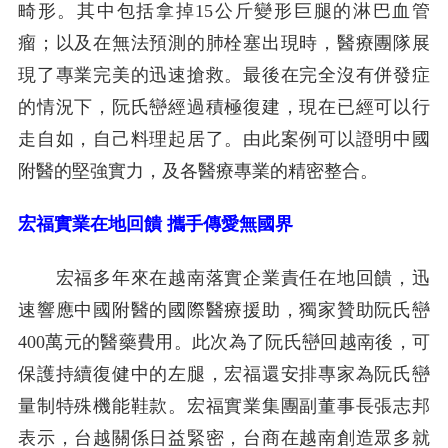
畸形。其中包括拿掉15公斤變形巨腿的淋巴血管
瘤；以及在無法預測的肺栓塞出現時，醫療團隊展
現了專業完美的迅速搶救。最後在完全沒有併發症
的情況下，阮氏巒經過積極復建，現在已經可以行
走自如，自己料理起居了。由此案例可以證明中國
附醫的堅強實力，及各醫療專業的精密整合。
宏福實業在地回饋 攜手傳愛無國界
宏福多年來在越南落實企業責任在地回饋，迅
速響應中國附醫的國際醫療援助，獨家贊助阮氏巒
400萬元的醫藥費用。此次為了阮氏巒回越南後，可
保護持續復健中的左腿，宏福還安排專家為阮氏巒
量制特殊機能鞋款。宏福實業集團副董事長張志邦
表示，台越關係日益緊密，台商在越南創造眾多就