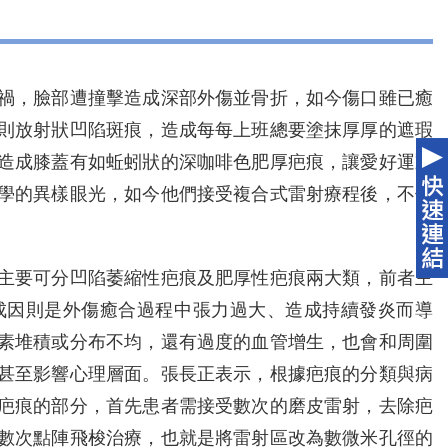
禍，臉部遭撞擊造成深部外傷並骨折，如今傷口雖已癒
規則放射狀凹陷斑痕，造成每每上班總要塗抹厚厚的遮瑕
，造成膝蓋有如蚯蚓狀的深咖啡色肥厚疤痕，讓愛好運動
學的異樣眼光，如今他們接受複合式雷射療程後，不但
要可分凹陷萎縮性疤痕及肥厚性疤痕兩大類，前者主
成因則是外傷癒合過程中張力過大、造成持續發炎而導
素堆積或分布不均，還有過度的血管增生，也會和周圍
甚至影響心理層面。張長正表示，根據疤痕的分類與病
疤痕的部分，首先患者需接受數次的磨皮雷射，去除疤
數次點陣飛梭治療，也就是將雷射區改為數微米孔徑的