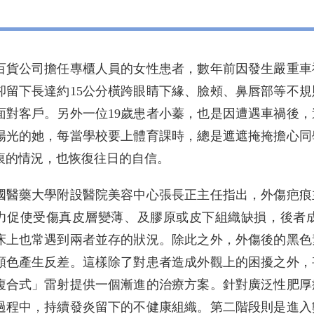
百貨公司擔任專櫃人員的女性患者，數年前因發生嚴重車
卻留下長達約15公分橫跨眼睛下緣、臉頰、鼻唇部等不
面對客戶。另外一位19歲患者小蓁，也是因遭遇車禍後
陽光的她，每當學校要上體育課時，總是遮遮掩掩擔心同
痕的情況，也恢復往日的自信。
藥大學附設醫院美容中心張長正主任指出，外傷疤痕主
力促使受傷真皮層變薄、及膠原或皮下組織缺損，後者
床上也常遇到兩者並存的狀況。除此之外，外傷後的黑色
顏色產生反差。這樣除了對患者造成外觀上的困擾之外，
複合式」雷射提供一個漸進的治療方案。針對廣泛性肥厚
過程中，持續發炎留下的不健康組織。第二階段則是進入