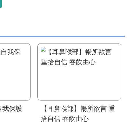
自我保護
【耳鼻喉部】暢所欲言 重
拾自信 吞飲由心