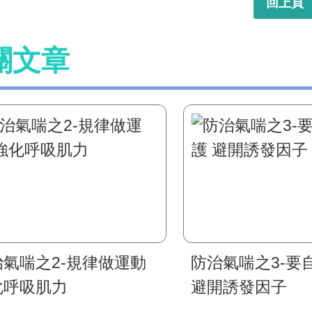
回上頁
關文章
治氣喘之2-規律做運動
防治氣喘之3-要
化呼吸肌力
避開誘發因子