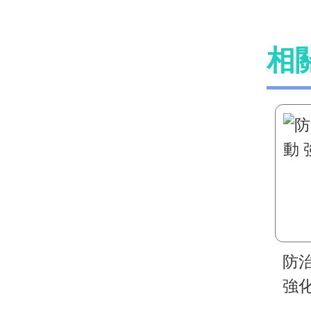
相
防
強