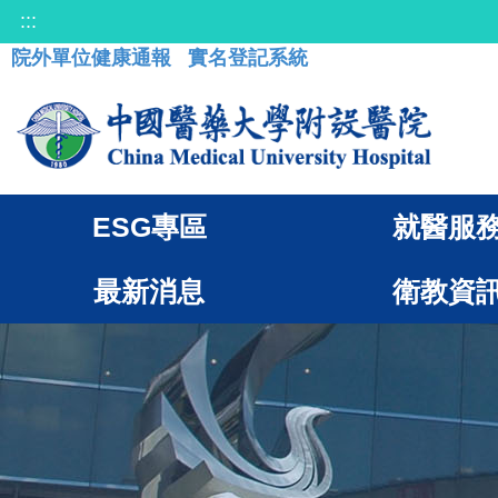
:::
院外單位健康通報
實名登記系統
ESG專區
就醫服
最新消息
衛教資