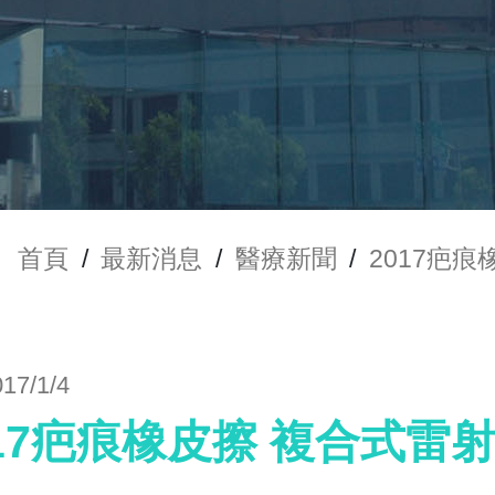
首頁
/
最新消息
/
醫療新聞
/
2017疤
017/1/4
017疤痕橡皮擦 複合式雷