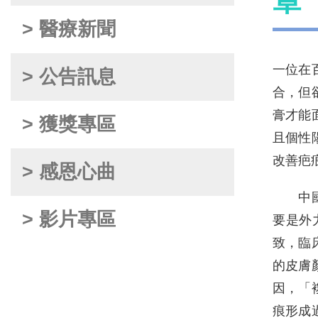
章
> 醫療新聞
一位在
> 公告訊息
合，但
膏才能
> 獲獎專區
且個性
改善疤
> 感恩心曲
中國醫
> 影片專區
要是外
致，臨
的皮膚
因，「
痕形成