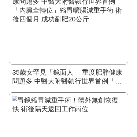
35歲女罕見「鏡面人」 重度肥胖健康
問題多 中醫大附醫執行世界首例「內
臟全轉位」縮胃曠腸減重手術 術後四
個月 成功剷肥20公斤