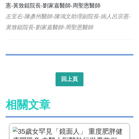
左至右-陳彥州醫師-陳鴻文助理副院長-病人呂宗憲-
黃致錕院長-劉家嘉醫師-周聖恩醫師
回上頁
相關文章