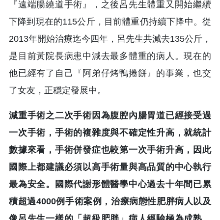
『遠端腸繞道手術』，之後呂先生體重又開始繼續
下降到現在的115公斤，目前體重仍持續下降中。從
2013年開始治療迄今四年，呂先生共減去135公斤，
是目前黃院長病患中減去最多體重的病人。現在的
他已經有了自己『阿弟仔烤鴨捲餅』的事業，也交
了女友，正穩定發展中。
減重手術之二次手術因為腹腔內腸胃道已經接受過
一次手術，手術的複雜度與不確定性升高，就統計
數據來看，手術併發症也較第一次手術升高，因此
國際上都建議必須以高手術量與高品質的中心執行
最為安全。國際代謝形體醫學中心過去十年間已累
積超過4000例手術案例，治療病態性肥胖病人以及
像呂先生一樣的「超級肥胖」病人經驗極為成熟，