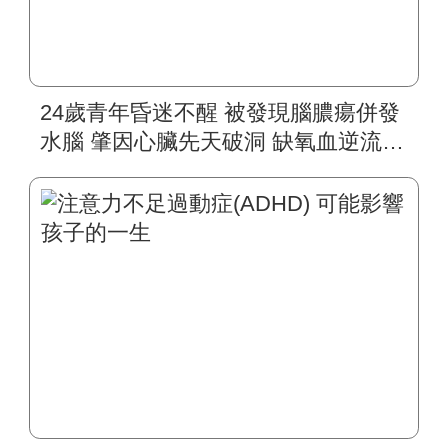
24歲青年昏迷不醒 被發現腦膿瘍併發
水腦 肇因心臟先天破洞 缺氧血逆流
細菌入侵大腦 杵狀指、頭痛、手腳無
力是徵兆