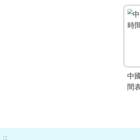
中國
間
:::