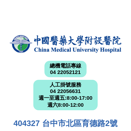
總機電話專線
04 22052121
人工掛號服務
04 22056631
週一至週五:8:00-17:00
週六8:00-12:00
404327 台中市北區育德路2號