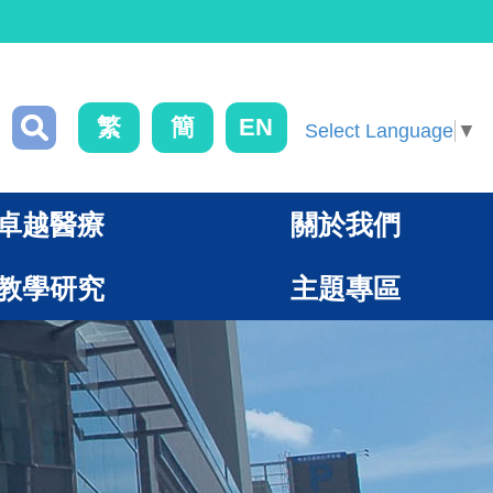
繁
簡
EN
Select Language
▼
卓越醫療
關於我們
教學研究
主題專區