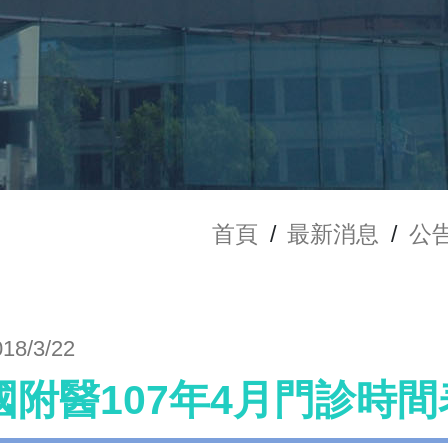
首頁
/
最新消息
/
公
018/3/22
國附醫107年4月門診時