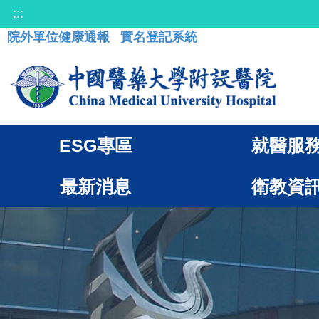
:::
院外單位健康通報
實名登記系統
ESG專區
就醫服
最新消息
衛教資