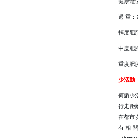
健康體位：
過 重：2
輕度肥胖：
中度肥胖：
重度肥胖
少活動
何謂少
行走距
在都市
有相