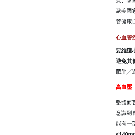
賓、泰
歐美國
管健康
心血管
要維護
避免其
肥胖╱
高血壓
整體而
意識到
能有一
<14