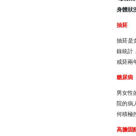
身體狀
抽菸
抽菸是
錄統計
戒菸兩
糖尿病
男女性
院的病
何積極
高膽固