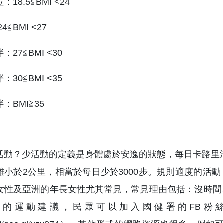
18.5≦BMI <24
4≦BMI <27
27≦BMI <30
30≦BMI <35
：BMI≧35
活動？少活動的定義是身體處於安逸的狀態，每日卡路里消
離小於2公里，相當於每日少於3000步。規則適度的活
女性及亞洲的年長女性尤其常見，常見理由包括：沒時間
關的運動建議，民眾可以加入國健署的FB粉絲