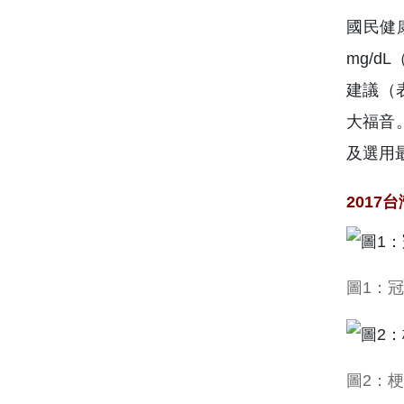
國民健
mg/d
建議（
大福音
及選用
201
圖1：
圖2：