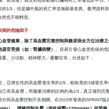
國、新加坡）婦女的冠狀動脈心臟病死亡率遠低於中亞、
家的1/3，但是腦中風的死亡率並無顯著差異。臺灣資料
自然也不能輕忽。
疾病的危險因子
心血管健康，除了高血壓完整控制與糖尿病全方位治療之
他器官受損（如：腎臟病變）
。容易引發心血管疾病的危
過重、少活動、精神壓力╱憂鬱症等，分述如下：
言，亞洲女性的高血壓發生率約1/5，較歐美的3成發生
自己有高血壓，而服藥治療的比例約為1/3，真正做到完
部分與高血壓控制不良相關。在2015年發表的SPRINT
0mmHg），積極控制血壓（使收縮壓<120mmHg）的