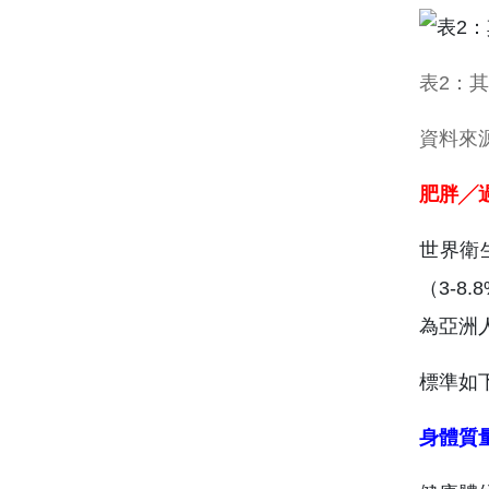
表2：
資料來
肥胖╱
世界衛
（3-
為亞洲
標準如
身體質