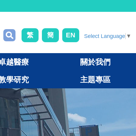
繁
簡
EN
Select Language
▼
卓越醫療
關於我們
教學研究
主題專區