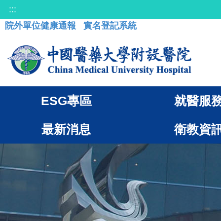
:::
院外單位健康通報
實名登記系統
ESG專區
就醫服
最新消息
衛教資