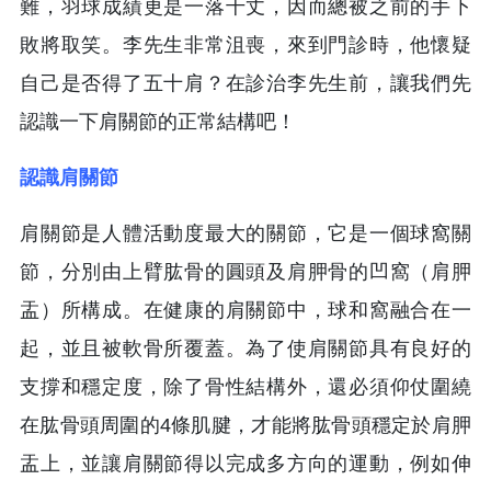
難，羽球成績更是一落千丈，因而總被之前的手下
敗將取笑。李先生非常沮喪，來到門診時，他懷疑
自己是否得了五十肩？在診治李先生前，讓我們先
認識一下肩關節的正常結構吧！
認識肩關節
肩關節是人體活動度最大的關節，它是一個球窩關
節，分別由上臂肱骨的圓頭及肩胛骨的凹窩（肩胛
盂）所構成。在健康的肩關節中，球和窩融合在一
起，並且被軟骨所覆蓋。為了使肩關節具有良好的
支撐和穩定度，除了骨性結構外，還必須仰仗圍繞
在肱骨頭周圍的4條肌腱，才能將肱骨頭穩定於肩胛
盂上，並讓肩關節得以完成多方向的運動，例如伸