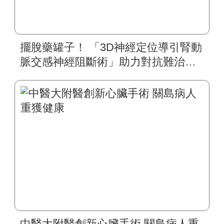
擺脫藥罐子！ 「3D神經定位導引腎動
脈交感神經阻斷術」助力對抗難治性
高血壓
中醫大附醫創新心臟手術 關島病人重