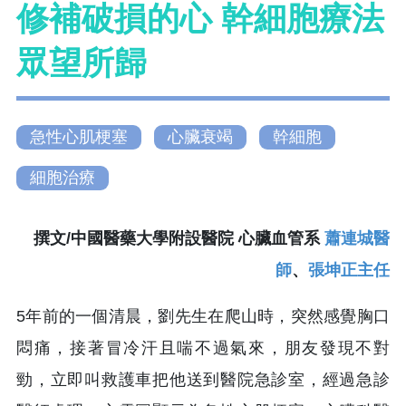
修補破損的心 幹細胞療法
眾望所歸
急性心肌梗塞
心臟衰竭
幹細胞
細胞治療
撰文/中國醫藥大學附設醫院 心臟血管系
蕭連城醫
師
、
張坤正主任
5年前的一個清晨，劉先生在爬山時，突然感覺胸口
悶痛，接著冒冷汗且喘不過氣來，朋友發現不對
勁，立即叫救護車把他送到醫院急診室，經過急診