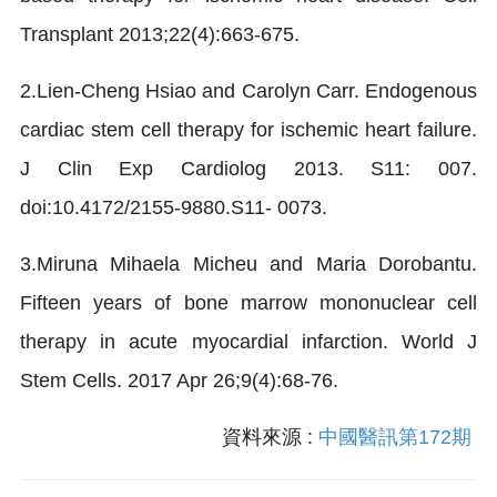
Transplant 2013;22(4):663-675.
2.Lien-Cheng Hsiao and Carolyn Carr. Endogenous
cardiac stem cell therapy for ischemic heart failure.
J Clin Exp Cardiolog 2013. S11: 007.
doi:10.4172/2155-9880.S11- 0073.
3.Miruna Mihaela Micheu and Maria Dorobantu.
Fifteen years of bone marrow mononuclear cell
therapy in acute myocardial infarction. World J
Stem Cells. 2017 Apr 26;9(4):68-76.
資料來源 :
中國醫訊第172期