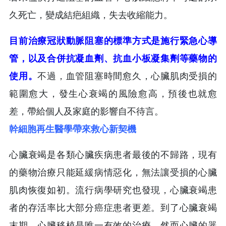
久死亡，變成結疤組織，失去收縮能力。
目前治療冠狀動脈阻塞的標準方式是施行緊急心導
管，以及合併抗凝血劑、抗血小板凝集劑等藥物的
使用。
不過，血管阻塞時間愈久，心臟肌肉受損的
範圍愈大，發生心衰竭的風險愈高，預後也就愈
差，帶給個人及家庭的影響自不待言。
幹細胞再生醫學帶來救心新契機
心臟衰竭是各類心臟疾病患者最後的不歸路，現有
的藥物治療只能延緩病情惡化，無法讓受損的心臟
肌肉恢復如初。流行病學研究也發現，心臟衰竭患
者的存活率比大部分癌症患者更差。到了心臟衰竭
末期，心臟移植是唯一有效的治療，然而心臟的器