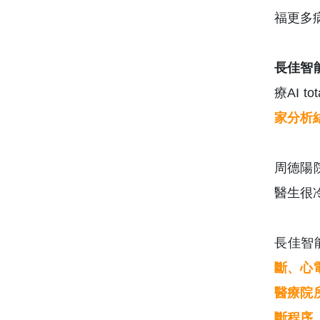
福更多
長佳智
療AI 
家分析
周德陽
醫生很
長佳智
斷、心
醫療院
斷程序