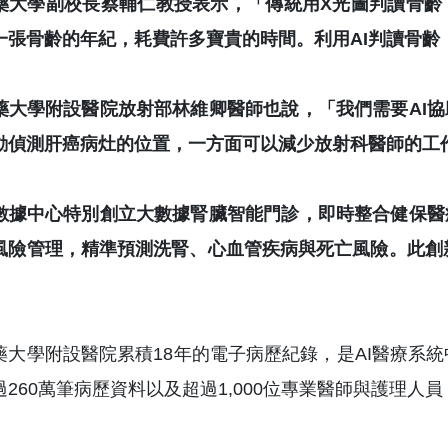
藥大學副校長蔡輔仁教授表示，「傳統用X光圖判讀骨齡
一張骨齡的年紀，耗費許多寶貴的時間。利用AI判讀骨齡
藥大學附設醫院放射部林維卿醫師也說，「我們需要AI協
動偵測肝癌病灶的位置，一方面可以減少放射科醫師的工
數據中心特別創立大數據腎臟智能門診，即時整合健保醫
風險管理，精準預測洗腎、心血管疾病與死亡風險。此創新
藥大學附設醫院累積18年的電子病歷紀錄，是AI醫療系
過260萬筆病歷資料以及超過1,000位專業醫師與護理人