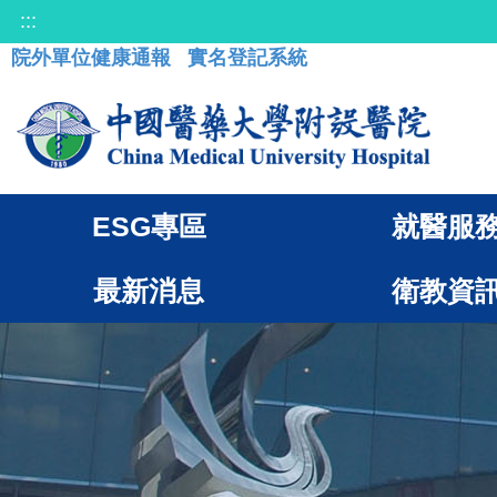
:::
院外單位健康通報
實名登記系統
ESG專區
就醫服
最新消息
衛教資