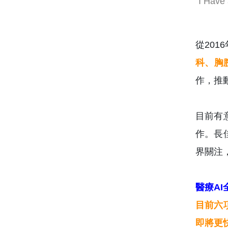
“I H
從20
科、胸
作，推
目前有
作。長
界關注
醫療A
目前六
即將更