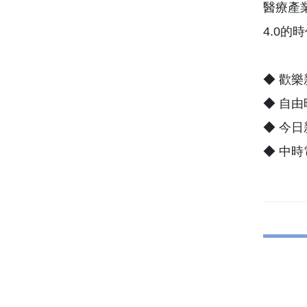
醫療產業
4.0的
◆ 歡
◆ 自
◆ 今
◆ 中