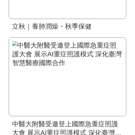
立秋｜養肺潤燥・秋季保健
中醫大附醫受邀登上國際急重症照護
大會 展示AI重症照護模式 深化臺灣智