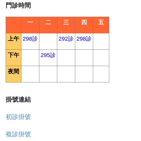
門診時間
一
二
三
四
五
上午
298診
292診
298診
下午
295診
夜間
掛號連結
初診掛號
複
診掛號