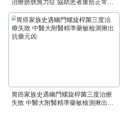
治療膀胱無力症 協助患者重拾正常生
活
胃癌家族史遇幽門螺旋桿菌三度治療
失敗 中醫大附醫精準藥敏檢測揪出抗
藥元凶