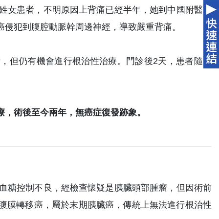
何姓女患者，不明原因上背痛已經半年，她到中國附醫求
癌侵犯到腹腔動脈幹周邊神經，導致嚴重背痛。
，但仍有機會進行根治性治療。門診後2天，患者隨即
療，術後至今兩年，無癌症復發跡象。
因血糖控制不良，經檢查懷疑是胰臟頭部腫瘤，但因術前
腹膜轉移癌，屬於末期胰臟癌，傳統上無法進行根治性