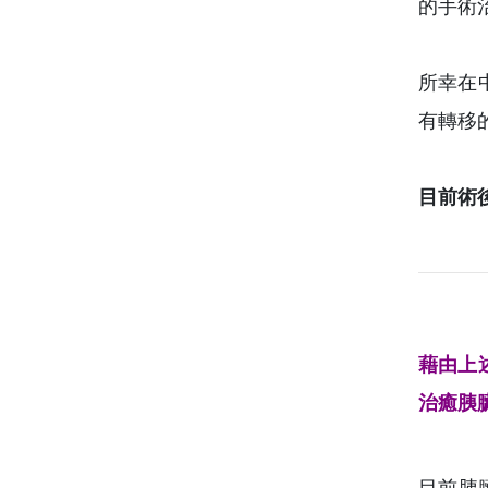
的手術
所幸在
有轉移
目前術
藉由上
治癒胰