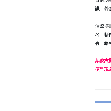
目前胰
議，若
治療胰
名，
藉
有一線
葉俊杰
便呈現