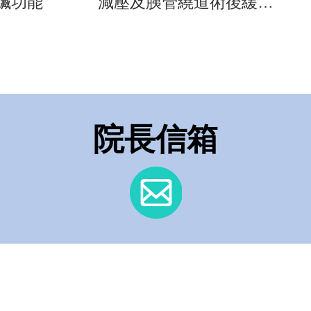
臟功能
減壓及胰管繞道術後緩解
「慢性胰臟炎」
院長信箱