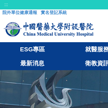
:::
院外單位健康通報
實名登記系統
ESG專區
就醫服
最新消息
衛教資