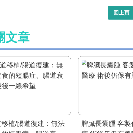
回上頁
關文章
道移植/腸道復建：無法
脾臟長囊腫 客製