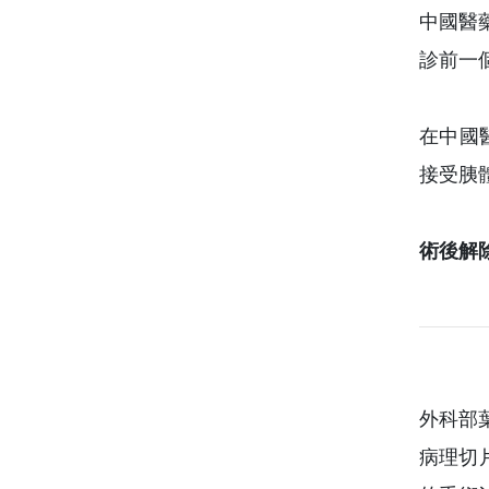
中國醫
診前一
在中國
接受胰
術後解
外科部
病理切