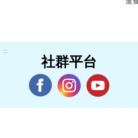
進
最
:::
社群平台