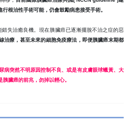
轉移，
目前國際胰臟癌治療共識( NCCN guideline )建
進行根治性手術可能，仍會鼓勵病患接受手術。
能錯失治癒良機。現在胰臟癌已逐漸擺脫不治之症的惡
線治療，甚至未來的細胞免疫療法，即便胰臟癌末期都
尿病突然不明原因控制不良、或是有皮膚眼球蠟黃、大
是胰臟癌的前兆，勿掉以輕心。