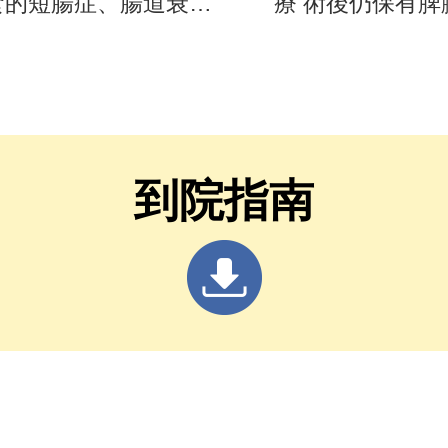
食的短腸症、腸道衰竭
療 術後仍保有脾
後一線希望
到院指南