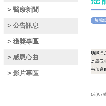
癌
> 醫療新聞
胰臟
> 公告訊息
> 獲獎專區
胰臟癌
> 感恩心曲
是癌症
稍加猶
> 影片專區
(左)6