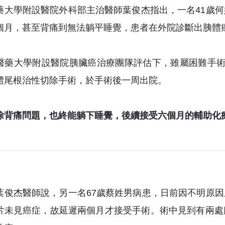
藥大學附設醫院外科部主治醫師葉俊杰指出，一名41歲
個月，甚至背痛到無法躺平睡覺，患者在外院診斷出胰體
醫藥大學附設醫院胰臟癌治療團隊評估下，雖屬困難手術
體尾根治性切除手術，於手術後一周出院。
除背痛問題，也終能躺下睡覺，後續接受六個月的輔助化
葉俊杰醫師說，另一名67歲蔡姓男病患，日前因不明原
片未見癌症，故延遲兩個月才接受手術。術中見到有兩處