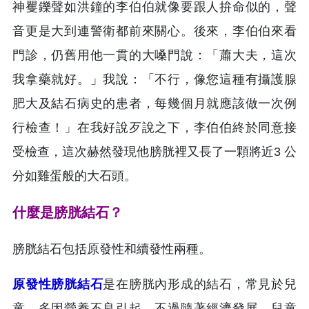
神矍鑠聲如洪鐘的李伯伯就像要跟人拚命似的，聲
音更是大到連警衛都前來關心。後來，李伯伯來看
門診，仍舊用他一貫的大嗓門說：「蕭大夫，這次
我拿藥就好。」我說：「不行，像您這種有攝護腺
肥大及結石病史的患者，每幾個月就應該做一次例
行檢查！」在我好說歹說之下，李伯伯終於同意接
受檢查，這次赫然發現他膀胱裡又長了一顆將近3 公
分如雞蛋般的大石頭。
什麼是膀胱結石？
膀胱結石包括原發性和續發性兩種。
原發性膀胱結石
是在膀胱內形成的結石，常見於兒
童，多因營養不良引起，不過隨著經濟發展，兒童