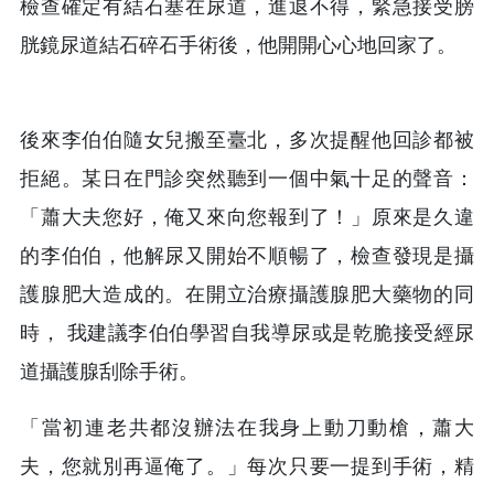
檢查確定有結石塞在尿道，進退不得，緊急接受膀
胱鏡尿道結石碎石手術後，他開開心心地回家了。
後來李伯伯隨女兒搬至臺北，多次提醒他回診都被
拒絕。某日在門診突然聽到一個中氣十足的聲音：
「蕭大夫您好，俺又來向您報到了！」原來是久違
的李伯伯，他解尿又開始不順暢了，檢查發現是攝
護腺肥大造成的。在開立治療攝護腺肥大藥物的同
時， 我建議李伯伯學習自我導尿或是乾脆接受經尿
道攝護腺刮除手術。
「當初連老共都沒辦法在我身上動刀動槍，蕭大
夫，您就別再逼俺了。」每次只要一提到手術，精