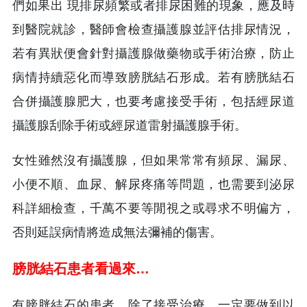
們如果出 現排尿頻繁或者排尿困難的現象，應及時
到醫院就診，醫師會檢查攝護腺並評估排尿情況，
若有異狀便會針對攝護腺做藥物或手術治療，防止
病情持續惡化而導致膀胱結石形成。若有膀胱結石
合併攝護腺肥大，也要考慮接受手術，包括經尿道
攝護腺刮除手術或經尿道雷射攝護腺手術。
女性雖然沒有攝護腺，但如果常常有頻尿、漏尿、
小便不順、血尿、解尿疼痛等問題，也需要到泌尿
科詳細檢查，千萬不要等閒視之或尋求不明偏方，
否則延誤病情將造成無法彌補的傷害。
膀胱結石患者看過來…
有膀胱結石的患者，除了接受治療，一定要做到以