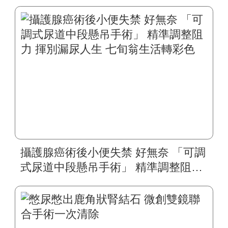
攝護腺癌術後小便失禁 好無奈 「可調
式尿道中段懸吊手術」 精準調整阻力
揮別漏尿人生 七旬翁生活轉彩色