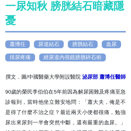
一尿知秋 膀胱結石暗藏隱
憂
蕭博任
尿道結石
膀胱結石
血尿
排尿疼痛
經尿道內視鏡膀胱碎石術
撰文．圖/中國醫藥大學附設醫院
泌尿部 蕭博任醫師
90歲的榮民李伯伯在5年前因為解尿困難及疼痛至急
診報到，當時他坐立難安地問：「蕭大夫，俺是不
是得了什麼不治之症？最近兩天小便都很痛，勉強
尿出來尿到一半會突然中斷，還有嚴重的血尿。」