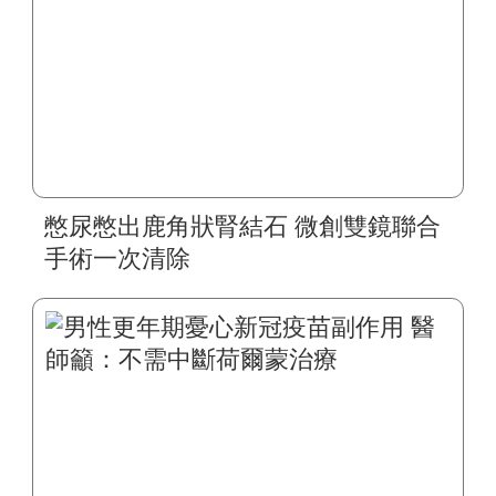
憋尿憋出鹿角狀腎結石 微創雙鏡聯合
手術一次清除