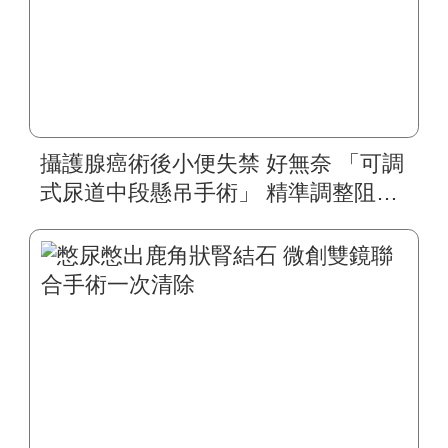
攝護腺癌術後小便失禁 好無奈 「可調
式尿道中段懸吊手術」 精準調整阻力
揮別漏尿人生 七旬翁生活轉彩色