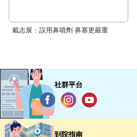
戴志展：誤用鼻噴劑 鼻塞更嚴重
社群平台
到院指南