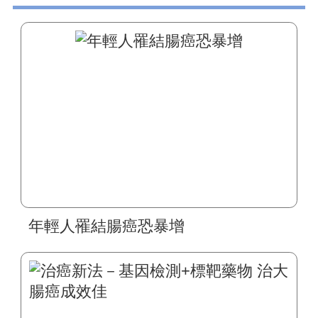
年輕人罹結腸癌恐暴增