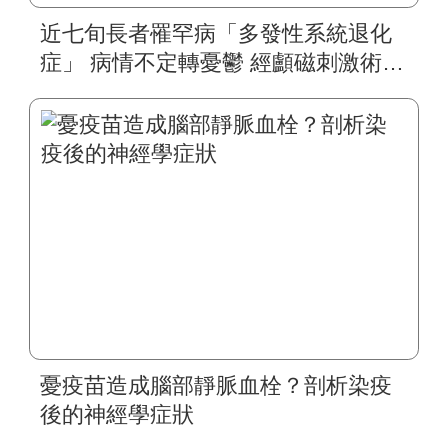
近七旬長者罹罕病「多發性系統退化
症」 病情不定轉憂鬱 經顱磁刺激術挽
救大腦 樂觀積極治療 重啟正向人生
憂疫苗造成腦部靜脈血栓？剖析染疫
後的神經學症狀