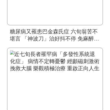
糖尿病又罹患巴金森氏症 六旬翁苦不
堪言 「神波刀」治好抖不停 免麻醉免
開刀 生活能自理 重回美麗人生