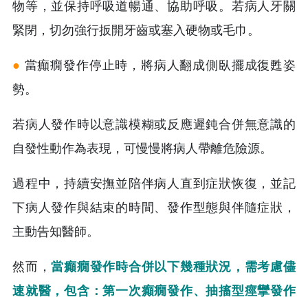
物等，並保持呼吸道暢通、協助呼吸。若病人牙關
緊閉，切勿強行扳開牙齒或塞入硬物或毛巾。
●
當癲癇發作停止時，將病人翻成側臥擺成復甦姿
勢。
若病人發作時以意識模糊或反應遲鈍合併無意識的
自發性動作為表現，可慢慢將病人帶離危險源。
過程中，持續安撫並陪伴病人直到症狀恢復，並記
下病人發作與結束的時間、發作型態與伴隨症狀，
主動告知醫師。
然而，
當癲癇發作時合併以下幾種狀況，需考慮儘
速就醫，包含：第一次癲癇發作、抽搐型痙攣發作