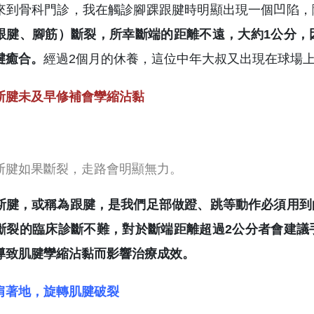
來到骨科門診，我在觸診腳踝跟腱時明顯出現一個凹陷，
跟腱、腳筋）斷裂，所幸斷端的距離不遠，大約1公分，
腱癒合。
經過2個月的休養，這位中年大叔又出現在球場
斯腱未及早修補會孿縮沾黏
斯腱如果斷裂，走路會明顯無力。
斯腱，或稱為跟腱，是我們足部做蹬、跳等動作必須用到
斷裂的臨床診斷不難，對於斷端距離超過2公分者會建議
導致肌腱孿縮沾黏而影響治療成效。
肩著地，旋轉肌腱破裂