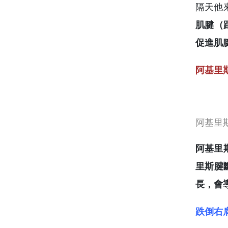
隔天他
肌腱（
促進肌
阿基里
阿基里
阿基里
里斯腱
長，會
跌倒右