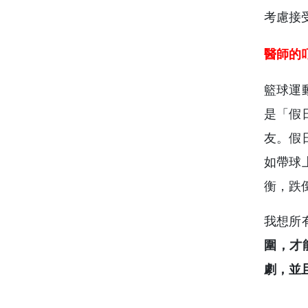
考慮接
醫師的
籃球運
是「假
友。假
如帶球
衡，跌
我想所
圍，才
劇，並