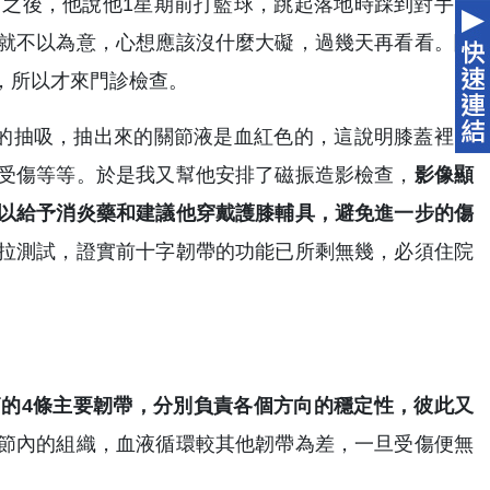
下之後，他說他1星期前打籃球，跳起落地時踩到對手的
就不以為意，心想應該沒什麼大礙，過幾天再看看。隨
，所以才來門診檢查。
的抽吸，抽出來的關節液是血紅色的，這說明膝蓋裡的
受傷等等。於是我又幫他安排了磁振造影檢查，
影像顯
以給予消炎藥和建議他穿戴護膝輔具，避免進一步的傷
拉測試，證實前十字韌帶的功能已所剩無幾，必須住院
的4條主要韌帶，分別負責各個方向的穩定性，彼此又
節內的組織，血液循環較其他韌帶為差，一旦受傷便無