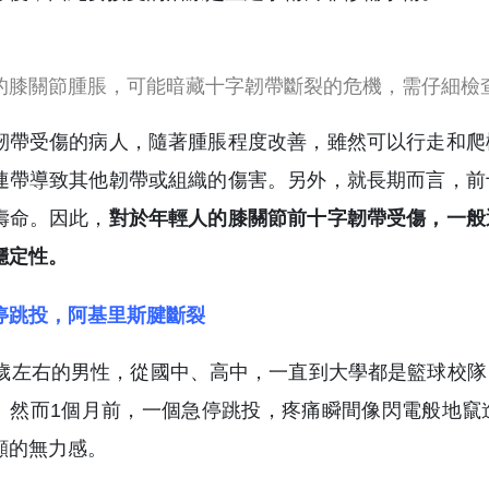
需仔細檢查。
韌帶受傷的病人，隨著腫脹程度改善，雖然可以行走和爬
連帶導致其他韌帶或組織的傷害。另外，就長期而言，前
壽命。因此，
對於年輕人的膝關節前十字韌帶受傷，一般
穩定性。
停跳投，阿基里斯腱斷裂
0歲左右的男性，從國中、高中，一直到大學都是籃球校
。然而1個月前，一個急停跳投，疼痛瞬間像閃電般地竄
顯的無力感。