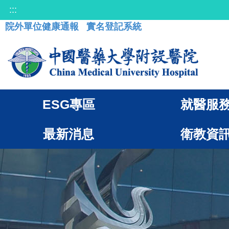
:::
院外單位健康通報
實名登記系統
ESG專區
就醫服
最新消息
衛教資