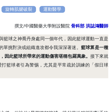
旋轉肌腱破裂
運動醫學
撰文/中國醫藥大學附設醫院
骨科部 洪誌鴻醫師
與籃球之神喬丹身處同一個年代，因此籃球運動一直是
上的單挑對決或組織進攻都令我深深著迷。
籃球算是一種
至碰撞，因此籃球所帶來的運動傷害堪稱包羅萬象。
接下來就
愛打籃球者引為警惕，尤其是平常疏於訓練的「假日球