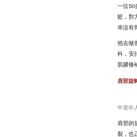
一位5
籃，對
幸沒有
他去做
科，安
肌腱修
肩部旋
中老年
肩部的
裂，也