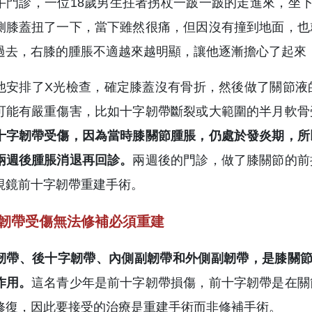
午門診，一位18歲男生拄者拐杖一跛一跛的走進來，坐
側膝蓋扭了一下，當下雖然很痛，但因沒有撞到地面，也
過去，右膝的腫脹不適越來越明顯，讓他逐漸擔心了起來
他安排了X光檢查，確定膝蓋沒有骨折，然後做了關節液
可能有嚴重傷害，比如十字韌帶斷裂或大範圍的半月軟骨
十字韌帶受傷，因為當時膝關節腫脹，仍處於發炎期，所
兩週後腫脹消退再回診。
兩週後的門診，做了膝關節的前
視鏡前十字韌帶重建手術。
韌帶受傷無法修補必須重建
韌帶、後十字韌帶、內側副韌帶和外側副韌帶，是膝關節
作用。
這名青少年是前十字韌帶損傷，前十字韌帶是在關
修復，因此要接受的治療是重建手術而非修補手術。