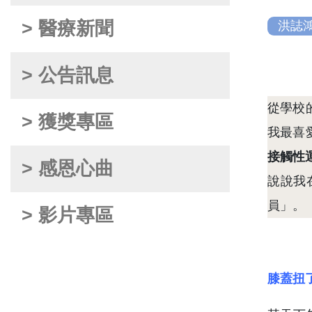
> 醫療新聞
洪誌
> 公告訊息
從學校
> 獲獎專區
我最喜
接觸性運
> 感恩心曲
說說我
員」。
> 影片專區
膝蓋扭