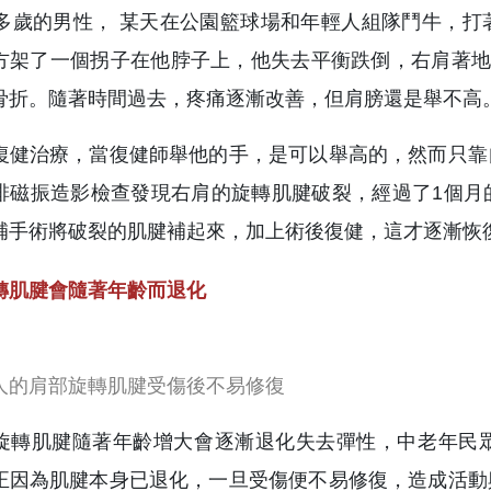
0多歲的男性， 某天在公園籃球場和年輕人組隊鬥牛，
方架了一個拐子在他脖子上，他失去平衡跌倒，右肩著地
骨折。隨著時間過去，疼痛逐漸改善，但肩膀還是舉不高
復健治療，當復健師舉他的手，是可以舉高的，然而只靠
排磁振造影檢查發現右肩的旋轉肌腱破裂，經過了1個月
補手術將破裂的肌腱補起來，加上術後復健，這才逐漸恢
轉肌腱會隨著年齡而退化
人的肩部旋轉肌腱受傷後不易修復
旋轉肌腱隨著年齡增大會逐漸退化失去彈性，中老年民
正因為肌腱本身已退化，一旦受傷便不易修復，造成活動