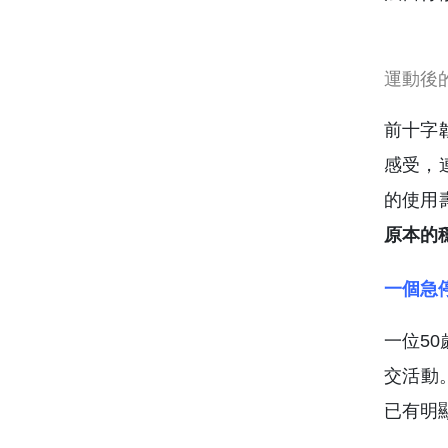
危機，
前十字
感受，
的使用
原本的
一個急
一位5
交活動
已有明