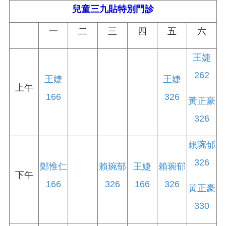
兒童三九貼特別門診
一
二
三
四
五
六
王婕
262
王婕
王婕
上午
166
326
黃正豪
326
賴琬郁
326
鄭惟仁
賴琬郁
王婕
賴琬郁
下午
166
326
166
326
黃正豪
330