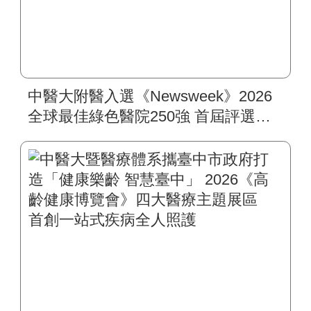
中醫大附醫入選《Newsweek》2026
全球最佳綠色醫院250強 首屆評選即
入榜 全臺僅兩院獲選 四葉績效指
標居臺灣最佳