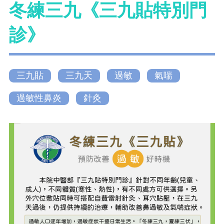
冬練三九《三九貼特別門
診》
三九貼
三九天
過敏
氣喘
過敏性鼻炎
針灸