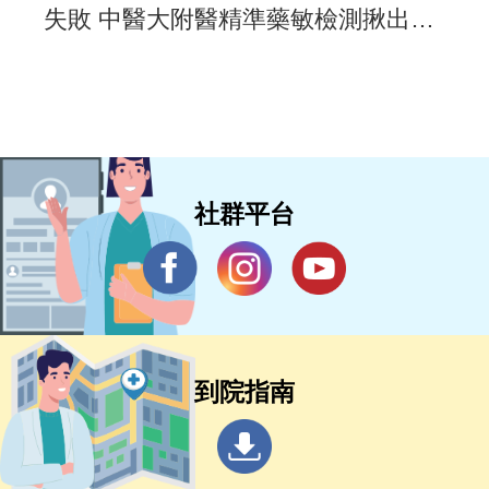
失敗 中醫大附醫精準藥敏檢測揪出抗
藥元凶
社群平台
到院指南