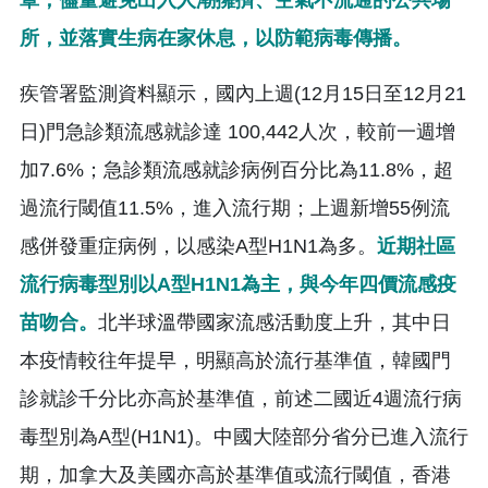
所，並落實生病在家休息，以防範病毒傳播。
疾管署監測資料顯示，國內上週(12月15日至12月21
日)門急診類流感就診達 100,442人次，較前一週增
加7.6%；急診類流感就診病例百分比為11.8%，超
過流行閾值11.5%，進入流行期；上週新增55例流
感併發重症病例，以感染A型H1N1為多。
近期社區
流行病毒型別以A型H1N1為主，與今年四價流感疫
苗吻合。
北半球溫帶國家流感活動度上升，其中日
本疫情較往年提早，明顯高於流行基準值，韓國門
診就診千分比亦高於基準值，前述二國近4週流行病
毒型別為A型(H1N1)。中國大陸部分省分已進入流行
期，加拿大及美國亦高於基準值或流行閾值，香港