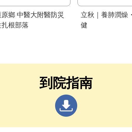
護原鄉 中醫大附醫防災
立秋｜養肺潤燥
性扎根部落
健
到院指南