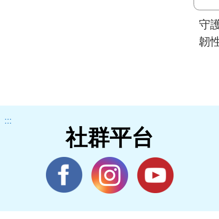
守
韌
:::
社群平台