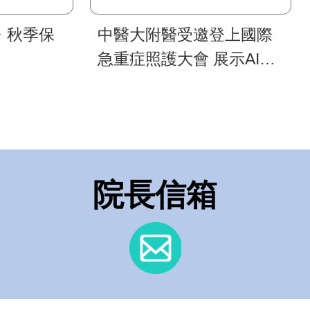
・秋季保
中醫大附醫受邀登上國際
急重症照護大會 展示AI重
症照護模式 深化臺灣智慧
醫療國際合作
院長信箱