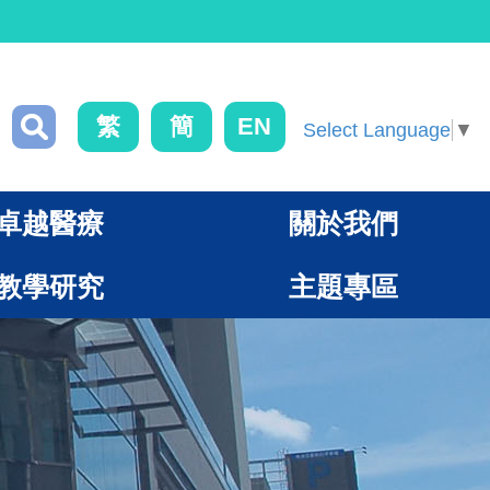
繁
簡
EN
Select Language
▼
卓越醫療
關於我們
教學研究
主題專區