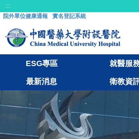
:::
院外單位健康通報
實名登記系統
ESG專區
就醫服
最新消息
衛教資