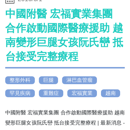
中國附醫 宏福實業集團
合作啟動國際醫療援助 越
南變形巨腿女孩阮氏巒 抵
台接受完整療程
整形外科
巨腿
淋巴血管瘤
罕見疾病
重難症
宏福實業
越南