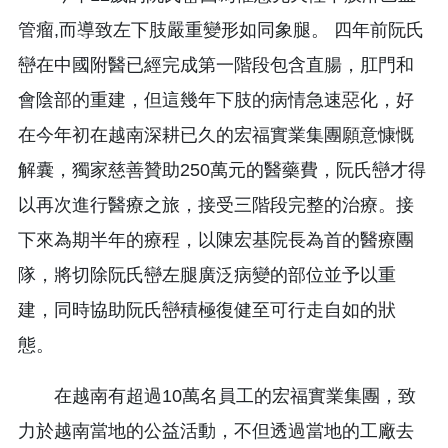
管瘤,而導致左下肢嚴重變形如同象腿。 四年前阮氏
巒在中國附醫已經完成第一階段包含直腸，肛門和
會陰部的重建，但這幾年下肢的病情急速惡化，好
在今年初在越南深耕已久的宏福實業集團願意慷慨
解囊，獨家慈善贊助250萬元的醫藥費，阮氏巒才得
以再次進行醫療之旅，接受三階段完整的治療。接
下來為期半年的療程，以陳宏基院長為首的醫療團
隊，將切除阮氏巒左腿廣泛病變的部位並予以重
建，同時協助阮氏巒積極復健至可行走自如的狀
態。
在越南有超過10萬名員工的宏福實業集團，致
力於越南當地的公益活動，不但透過當地的工廠去