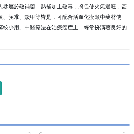
人參屬於熱補藥，熱補加上熱毒，將促使火氣過旺，甚
稜、莪朮、鱉甲等皆是，可配合活血化瘀類中藥材使
藻較少用。中醫療法在治療癌症上，經常扮演著良好的