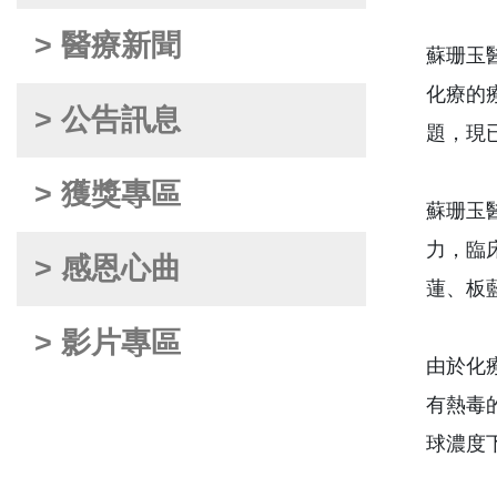
> 醫療新聞
蘇珊玉
化療的
> 公告訊息
題，現
> 獲獎專區
蘇珊玉
力，臨
> 感恩心曲
蓮、板
> 影片專區
由於化
有熱毒
球濃度