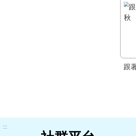
跟
:::