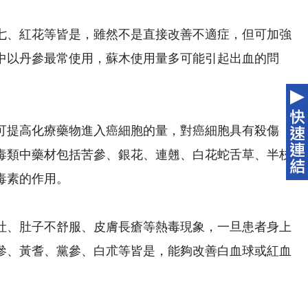
七、紅花等皆是，雖然不是直接改善不適症，但可加強
中以丹參最常使用，蘇木使用量多可能引起出血的問
可提高化療藥物進入癌細胞的量，對癌細胞具有殺傷
毒類中藥材包括苦參、銀花、連翹、白花蛇舌草、半枝
毒素的作用。
吐、肚子不舒服、皮膚長瘡等熱毒現象，一旦患者身上
參、黃耆、黨參、白朮等皆是，能夠改善白血球或紅血