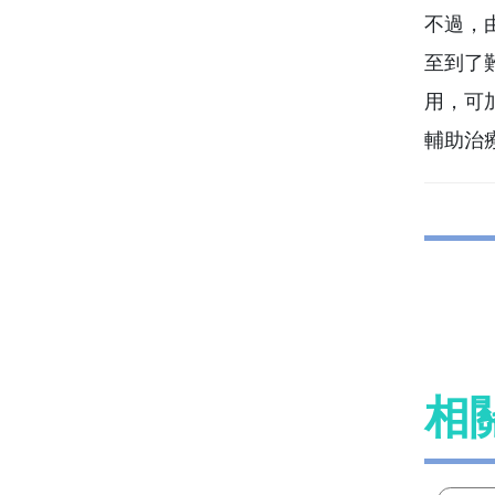
不過，
至到了
用，可
輔助治
相