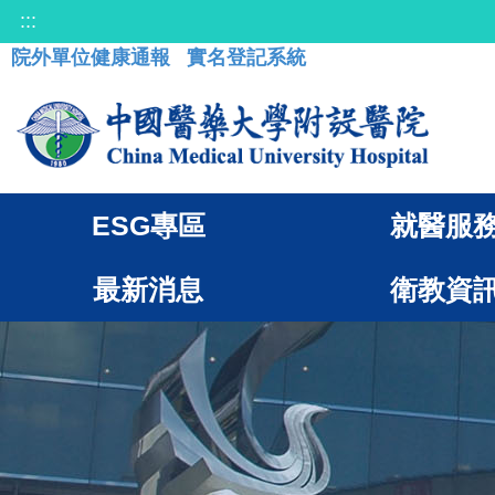
:::
院外單位健康通報
實名登記系統
ESG專區
就醫服
最新消息
衛教資