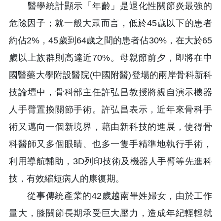
醫學統計顯示「年齡」是退化性關節炎最強的
危險因子；就一般大眾而言，低於45歲以下的患者
約佔2%，45歲到64歲之間的患者佔30%，在大於65
歲以上族群則高達近70%。母親節前夕，即將在中
國醫藥大學附設醫院(中國附醫)登場的兩岸骨科新科
技論壇中，骨科部主任許弘昌教授將親自演示機器
人手臂置換關節手術。許弘昌表示，近年來骨科手
術又邁向一個新境界，藉由新科技的進展，使得骨
科醫師又多個眼睛、也多一隻手精準地執行手術，
利用導航輔助，3D列印技術及機器人手臂等先進科
技，有效縮短病人的康復期。
從事傳統產業的42歲越南畢姓婦女，由於工作
量大，膝關節長期承受巨大壓力，造成年紀輕輕就