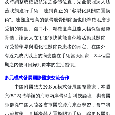
及時調整或確認預定之假體位置，完全依照病人膝
蓋狀態進行手術，達到真正的 "客製化膝關節置換
術"。連難度較高的髕骨股骨關節面也能準確地磨除
受損的範圍。傷口小、精確度高且能大幅保留健康
骨骼，讓病人在術後很快就能自然地活動膝關節，
深受醫學界與退化性關節炎患者的肯定。在國外，
有近九成八以上的病患能在手術當天回家，3-4個星
期之內便可回歸到原本的生活習慣。
多元模式發展國際醫療交流合作
中國附醫致力於多元模式發展國際醫療，本週
六(5/13)將舉辦的海峽兩岸骨科新科技論壇，與會醫
師群從中國大陸各省市醫院跨海來台學習，會中將
示範教學、直播機器人置換關節手術，讓更多醫師