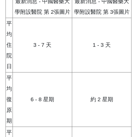
平
均
住
3 - 7 天
1 - 3 天
院
日
平
均
復
6 - 8 星期
約 2 星期
原
期
平