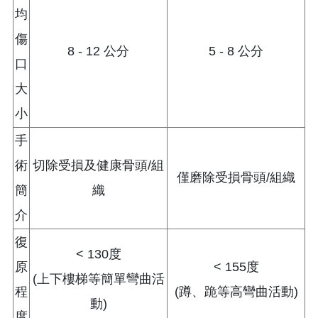
均
傷
8 - 12 公分
5 - 8 公分
口
大
小
手
術
切除受損及健康骨頭/組
僅磨除受損骨頭/組織
簡
織
介
復
< 130度
原
< 155度
(上下樓梯等簡單彎曲活
程
(蹲、跪等高彎曲活動)
動)
度