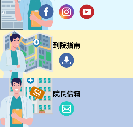
到院指南
院長信箱