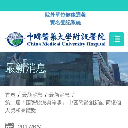
院外單位健康通報
實名登記系統
最新消息
首頁
/
最新消息
/
最新消息
/
第二屆「國際醫療典範獎」 中國附醫創新猷 同獲個
人獎和團體獎
2017/6/9