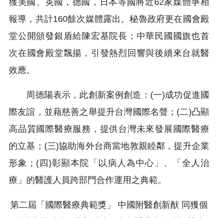
獲美國、英國，德國，日本等國將近62家媒體爭相
報導，共計160餘次媒體露出。秘魯政府更在國會殿
堂公開頒發銀盾給陳宏基院長；中華民國國旗也首
次在國會殿堂飄揚，引發熱烈回響與後續來台就醫
效應。
周德陽表示，此創新案例創造：(一)成功促進國
際友誼，並藉慈善之舉提升台灣國際名聲；(二)凸顯
高品質國際醫療服務，提供台灣未來發展國際醫療
的立基；(三)協助海外台商當地敦親睦鄰，提升企業
形象；(四)彰顯本院「以病人為中心」、「全人治
療」的醫護人員跨部門合作運用之典範。