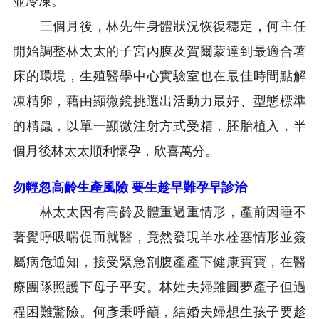
並冷凍。
三個月後，林先生身體狀況恢復穩定，何主任
開始調整林太太的子宮內膜及賀爾蒙達到最適合著
床的環境，生殖醫學中心實驗室也在最佳時間點解
凍精卵，藉由顯微鏡挑選出活動力最好、型態標準
的精蟲，以單一顯微注射方式受精，胚胎植入，半
個月後林太太順利懷孕，欣喜萬分。
勿輕忽高齡生產風險 要生趁早難孕早診治
林太太因有高齡及體重過重情形，產前因睡不
著覺呼吸喘促而就醫，竟然發現羊水栓塞情形並簽
屬病危通知，接受緊急剖腹產產下健康寶寶，在醫
療團隊照護下母子平安。林姓夫婦雖圓夢產子但過
程困難驚險。何彥秉呼籲，結婚夫婦想生孩子要趁