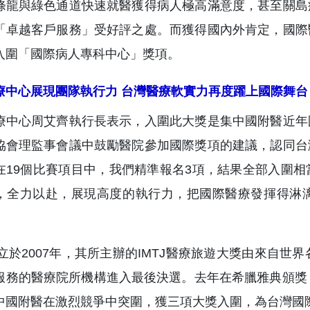
條龍與綠色通道快速就醫獲得病人極高滿意度，甚至關島
「卓越客戶服務」受好評之處。而獲得國內外肯定，國際
入圍「國際病人專科中心」獎項。
療中心展現團隊執行力 台灣醫療軟實力再度躍上國際舞台
療中心周艾齊執行長表示，入圍此大獎是集中國附醫近年
協會理監事會議中鼓勵醫院參加國際獎項的建議，認同台
在19個比賽項目中，我們精準報名3項，結果全部入圍
，全力以赴，展現高度的執行力，把國際醫療發揮得淋
J成立於2007年，其所主辦的IMTJ醫療旅遊大獎由來自
服務的醫療院所機構進入最後決選。去年在希臘雅典頒獎
中國附醫在激烈競爭中突圍，獲三項大獎入圍，為台灣國