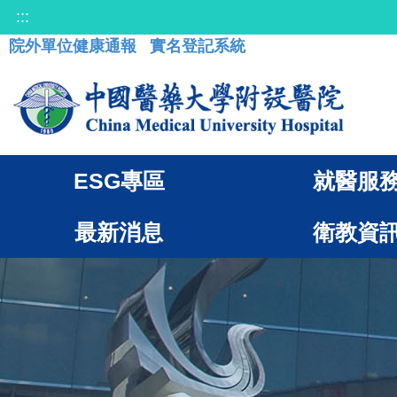
:::
院外單位健康通報
實名登記系統
ESG專區
就醫服
最新消息
衛教資