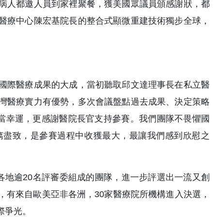
病人都邀人員到家裡聚餐，獲美國眾議員頒感謝狀，都
醫療中心陳宏基院長的整合式顯微重建技術獨步全球，
國際醫療成果的大成，當初聽取邱文達理事長在私立醫
灣醫療實力有優勢，多次會議盤點過去成果、決定策略
相當幸運，更感謝醫院長官支持參賽。我們團隊不畏懼國
漓盡致，是參賽過程中收獲最大，最讓我們感到欣慰之
世界各地逾20名評審委組成的團隊，進一步評選出一流又創
，有來自歐美亞非各洲，30家醫療院所機構進入決選，
際爭光。