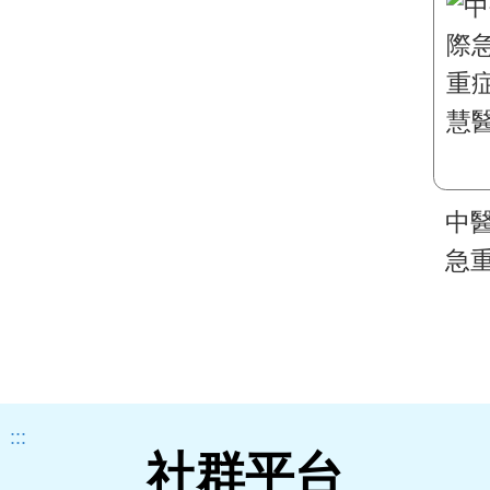
中
急重
症
醫
:::
社群平台