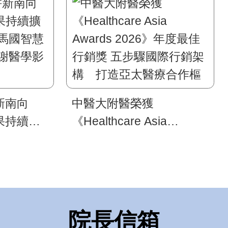
新南向
中醫大附醫榮獲
果持續擴
《Healthcare Asia
馬國智慧
Awards 2026》年度最佳
謝醫學影
行銷獎 五步驟國際行銷架
構 打造亞太醫療合作樞
紐新典範 助攻新南向醫
衛品牌拓展
院長信箱