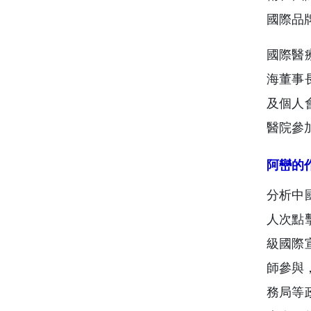
國際品
國際醫
海董事
及個人
醫院參
阿巒的
分析中國
人次點
級國際
師參與
務局等