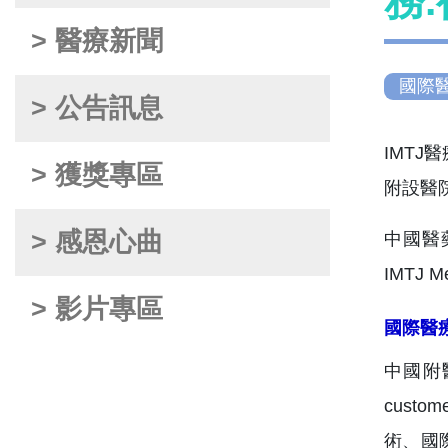
務
> 醫療新聞
國際
> 公告訊息
> 獲獎專區
> 感恩心曲
中國醫藥大
IMTJ
> 影片專區
國際醫
中國附醫
custo
術、國