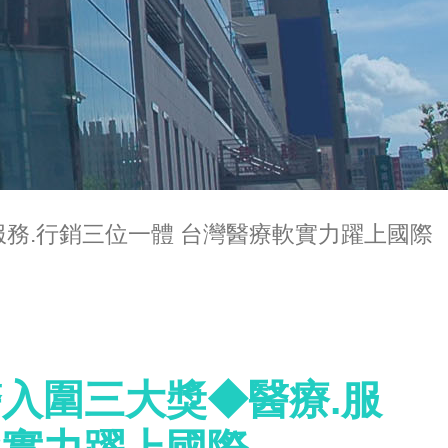
.服務.行銷三位一體 台灣醫療軟實力躍上國際
醫入圍三大獎◆醫療.服