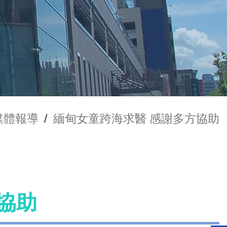
媒體報導
/
緬甸女童跨海求醫 感謝多方協助
協助