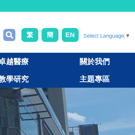
繁
簡
EN
Select Language
▼
卓越醫療
關於我們
教學研究
主題專區