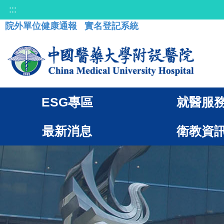
:::
院外單位健康通報
實名登記系統
ESG專區
就醫服
最新消息
衛教資