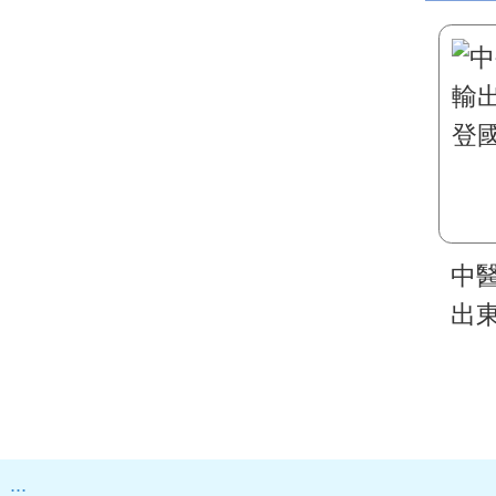
中
出
國
:::