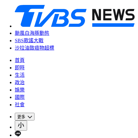
颱風白海豚動態
SBS歌謠大戰
沙拉油致癌物超標
首頁
即時
生活
政治
娛樂
國際
社會
更多