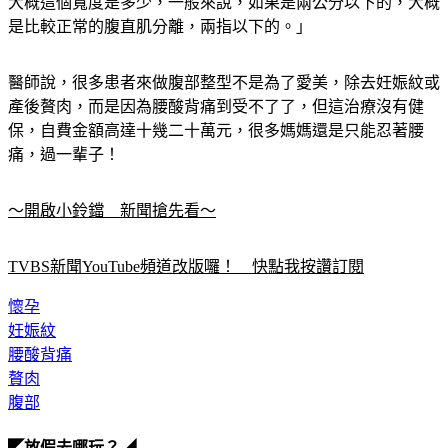
大概這個寬度是多少，一般來說，如果是兩公分以下的，大概
是比較正常的腹直肌分離，兩指以下的。」
醫師說，很多患者來做腹部整型不是為了愛美，除去妊娠紋或
產後贅肉，而是因為腰酸背痛到受不了了，但這治療沒有健
保，自費金額高達十幾二十萬元，很多媽媽還是只能忍著腰
痛，過一輩子！
～開啟小鈴鐺　新聞搶先看～
TVBS新聞YouTube頻道改版囉！　快點我按讚訂閱
懷孕
妊娠紋
腰酸背痛
贅肉
腹部
◤放假去哪玩？◢