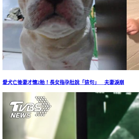
愛犬亡後妻才懷2胎！長女指孕肚說「這句」 夫妻淚崩