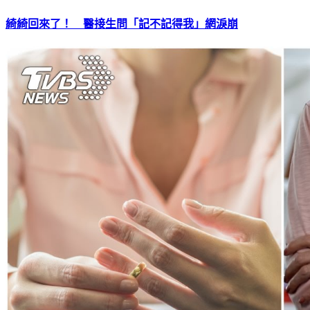
綺綺回來了！ 醫接生問「記不記得我」網淚崩