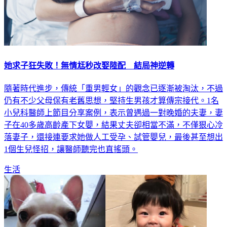
她求子狂失敗！無情尪秒改娶陸配 結局神逆轉
隨著時代進步，傳統「重男輕女」的觀念已逐漸被淘汰，不過
仍有不少父母保有老舊思想，堅持生男孩才算傳宗接代。1名
小兒科醫師上節目分享案例，表示曾遇過一對晚婚的夫妻，妻
子在40多歲高齡產下女嬰，結果丈夫卻相當不滿，不僅狠心冷
落妻子，還接連要求她做人工受孕、試管嬰兒，最後甚至想出
1個生兒怪招，讓醫師聽完也直搖頭。
生活