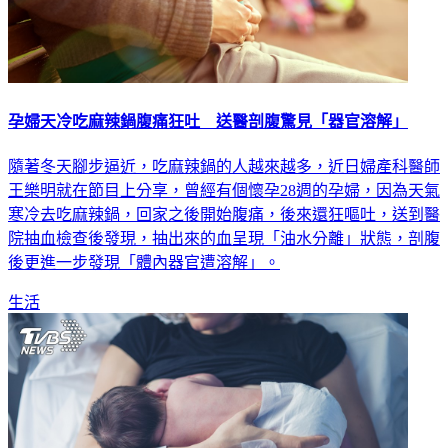
孕婦天冷吃麻辣鍋腹痛狂吐 送醫剖腹驚見「器官溶解」
隨著冬天腳步逼近，吃麻辣鍋的人越來越多，近日婦產科醫師
王樂明就在節目上分享，曾經有個懷孕28週的孕婦，因為天氣
寒冷去吃麻辣鍋，回家之後開始腹痛，後來還狂嘔吐，送到醫
院抽血檢查後發現，抽出來的血呈現「油水分離」狀態，剖腹
後更進一步發現「體內器官遭溶解」。
生活