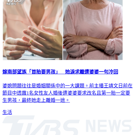
嫁南部望族「首胎要男孩」 她淚求離遭婆婆一句冷回
婆媳問題往往是婚姻關係中的一大課題。前主播王靖文日前在
節目中透露1名女性友人婚後遭婆婆要求改名且第一胎一定要
生男孩，最終她走上離婚一途。
生活