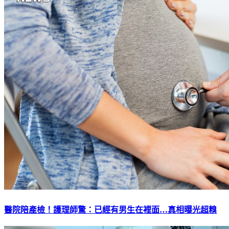
醫院陪產檢！護理師驚：已經有男生在裡面…真相曝光超糗