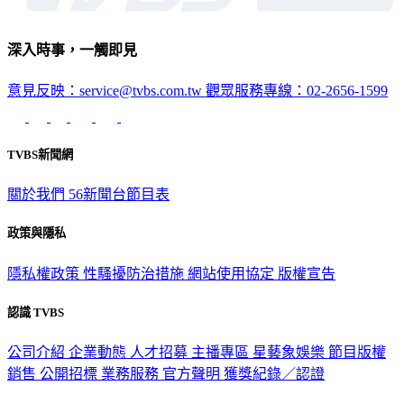
深入時事，一觸即見
意見反映：service@tvbs.com.tw
觀眾服務專線：02-2656-1599
TVBS新聞網
關於我們
56新聞台節目表
政策與隱私
隱私權政策
性騷擾防治措施
網站使用協定
版權宣告
認識 TVBS
公司介紹
企業動態
人才招募
主播專區
星藝象娛樂
節目版權
銷售
公開招標
業務服務
官方聲明
獲獎紀錄／認證