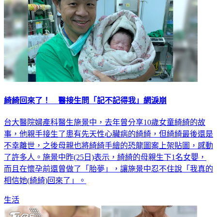
綺綺回來了！ 醫接生問「記不記得我」網淚崩
台大醫院婦產科醫生施景中，去年曾分享10歲女童綺綺的故
事，他親手接生了患有先天性心臟病的綺綺，但綺綺最後還是
不幸離世，之後母親也將綺綺手繪的恐龍圖案上架貼圖，感動
了許多人。施景中昨(25日)表示，綺綺的母親生下1名女嬰，
而且在懷孕前還曾做了「胎夢」，讓施景中忍不住說「我真的
相信她(綺綺)回來了」。
生活