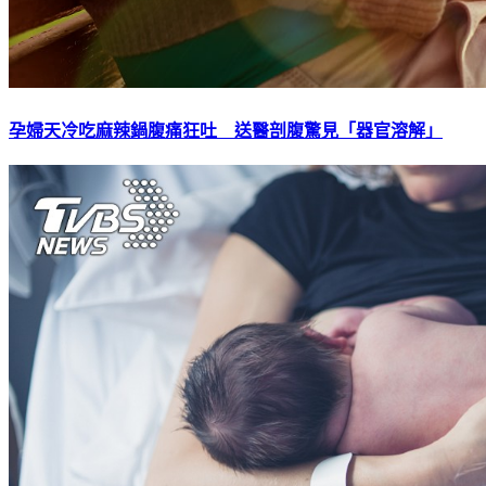
孕婦天冷吃麻辣鍋腹痛狂吐 送醫剖腹驚見「器官溶解」