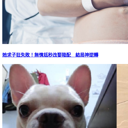
她求子狂失敗！無情尪秒改娶陸配 結局神逆轉