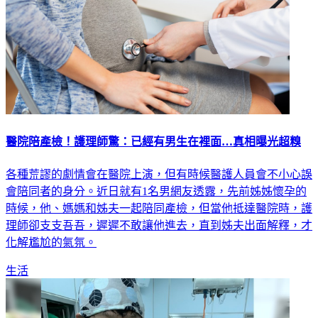
醫院陪產檢！護理師驚：已經有男生在裡面…真相曝光超糗
各種荒謬的劇情會在醫院上演，但有時候醫護人員會不小心誤
會陪同者的身分。近日就有1名男網友透露，先前姊姊懷孕的
時候，他、媽媽和姊夫一起陪同產檢，但當他抵達醫院時，護
理師卻支支吾吾，遲遲不敢讓他進去，直到姊夫出面解釋，才
化解尷尬的氣氛。
生活