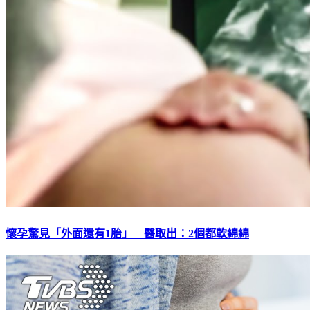
懷孕驚見「外面還有1胎」 醫取出：2個都軟綿綿