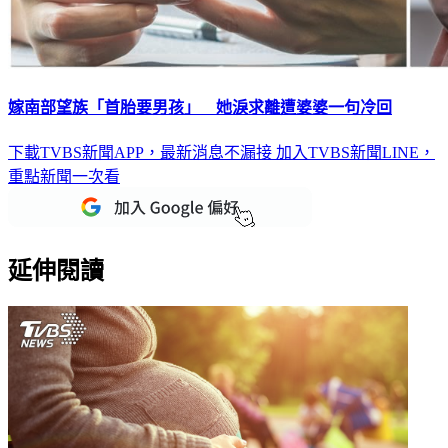
嫁南部望族「首胎要男孩」 她淚求離遭婆婆一句冷回
下載TVBS新聞APP，最新消息不漏接
加入TVBS新聞LINE，
重點新聞一次看
延伸閱讀