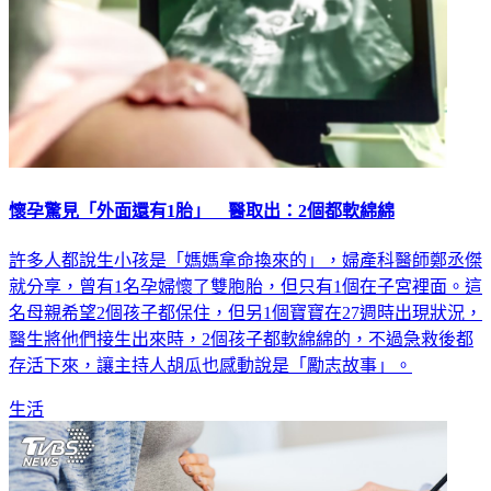
懷孕驚見「外面還有1胎」 醫取出：2個都軟綿綿
許多人都說生小孩是「媽媽拿命換來的」，婦產科醫師鄭丞傑
就分享，曾有1名孕婦懷了雙胞胎，但只有1個在子宮裡面。這
名母親希望2個孩子都保住，但另1個寶寶在27週時出現狀況，
醫生將他們接生出來時，2個孩子都軟綿綿的，不過急救後都
存活下來，讓主持人胡瓜也感動說是「勵志故事」。
生活