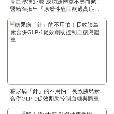
高血壓病17載 成功逆轉竟不藥而癒！
醫精準揪出「原發性醛固酮過高症」
「續發性高血壓」全台估53萬人 找原
因可斷病病灶
糖尿病「針」的不用怕！長效胰島素
合併GLP-1促效劑助控制血糖與體重