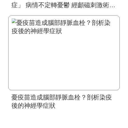
症」 病情不定轉憂鬱 經顱磁刺激術挽
救大腦 樂觀積極治療 重啟正向人生
憂疫苗造成腦部靜脈血栓？剖析染疫
後的神經學症狀