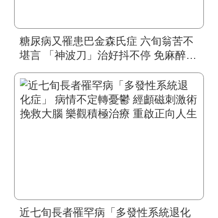
糖尿病又罹患巴金森氏症 六旬翁苦不
堪言 「神波刀」治好抖不停 免麻醉免
開刀 生活能自理 重回美麗人生
近七旬長者罹罕病「多發性系統退化