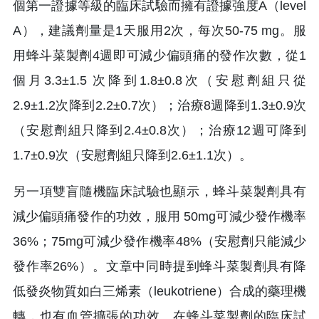
個第一證據等級的臨床試驗而擁有證據強度A（level
A），建議劑量是1天服用2次，每次50-75 mg。服
用蜂斗菜製劑4週即可減少偏頭痛的發作次數，從1
個月3.3±1.5 次降到1.8±0.8次（安慰劑組只從
2.9±1.2次降到2.2±0.7次）；治療8週降到1.3±0.9次
（安慰劑組只降到2.4±0.8次）；治療12週可降到
1.7±0.9次（安慰劑組只降到2.6±1.1次）。
另一項雙盲隨機臨床試驗也顯示，蜂斗菜製劑具有
減少偏頭痛發作的功效，服用 50mg可減少發作機率
36%；75mg可減少發作機率48%（安慰劑只能減少
發作率26%）。文章中同時提到蜂斗菜製劑具有降
低發炎物質如白三烯素（leukotriene）合成的藥理機
轉，也有血管擴張的功效。在蜂斗菜製劑的臨床試