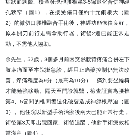
症狀而就醫。檢查發現他腰椎第3-5節退化合併神經
孔狹窄（圖1），在接受傷口僅約十元銅板大（圖
2）的微切口腰椎融合手術後，神經功能恢復良好，
原本開刀前行走需拿助行器，術後2週已能正常走
動，不需他人協助。
余先生，52歲，3個多月前因突然腰背疼痛合併左下
肢麻痛而至本院掛急診，經用止痛藥控制仍無法改
善，疼痛程度為9分（最高為10分），痛到要坐輪椅
才能勉強移動。隔天至門診就醫，檢查証實為腰椎
第4、5節間的椎間盤退化破裂造成神經根壓迫（圖
3）。他住院以新型手術治療後兩天已能正常行走，
術後第3天即出院回家。術後追蹤，他對手術療效相
當滿意（圖4）。