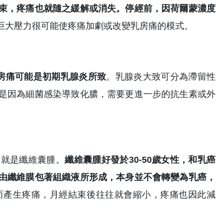
束，疼痛也就隨之緩解或消失。停經前，因荷爾蒙濃度
巨大壓力很可能使疼痛加劇或改變乳房痛的模式。
房痛可能是初期乳腺炎所致
。乳腺炎大致可分為滯留性
是因為細菌感染導致化膿，需要更進一步的抗生素或外
因就是纖維囊腫。
纖維囊腫好發於30-50歲女性，和乳癌
由纖維膜包著組織液所形成，本身並不會轉變為乳癌，
而產生疼痛，月經結束後往往就會縮小，疼痛也因此減