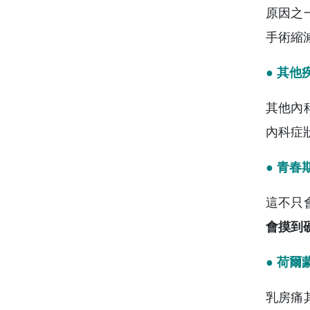
原因之
手術縮
● 其他
其他內
內科症
● 青
這不只
會摸到
● 荷
乳房痛