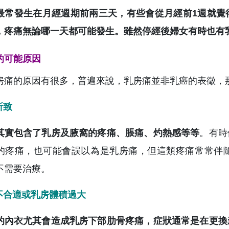
最常發生在月經週期前兩三天，有些會從月經前1週就覺
，疼痛無論哪一天都可能發生。雖然停經後婦女有時也有
的可能原因
房痛的原因有很多，普遍來說，乳房痛並非乳癌的表徵，
所致
其實包含了乳房及腋窩的疼痛、脹痛、灼熱感等等
。有時
的疼痛，也可能會誤以為是乳房痛，但這類疼痛常常伴
不需要治療。
衣不合適或乳房體積過大
的內衣尤其會造成乳房下部肋骨疼痛，症狀通常是在更換