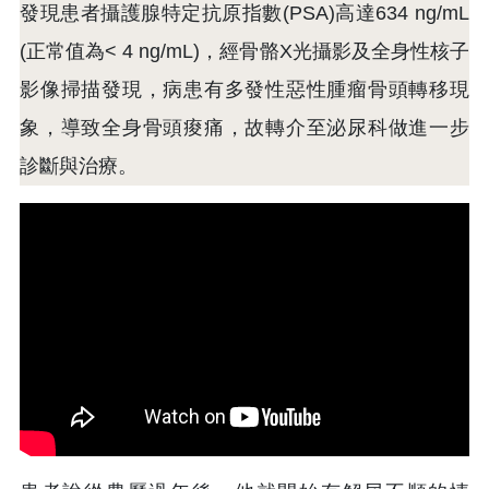
發現患者攝護腺特定抗原指數(PSA)高達634 ng/mL
(正常值為< 4 ng/mL)，經骨骼X光攝影及全身性核子
影像掃描發現，病患有多發性惡性腫瘤骨頭轉移現
象，導致全身骨頭痠痛，故轉介至泌尿科做進一步
診斷與治療。