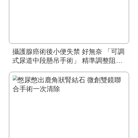
攝護腺癌術後小便失禁 好無奈 「可調
式尿道中段懸吊手術」 精準調整阻力
揮別漏尿人生 七旬翁生活轉彩色