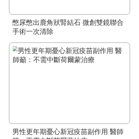
憋尿憋出鹿角狀腎結石 微創雙鏡聯合
手術一次清除
男性更年期憂心新冠疫苗副作用 醫師