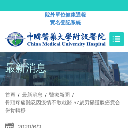
院外單位健康通報
實名登記系統
最新消息
首頁
/
最新消息
/
醫療新聞
/
骨頭疼痛難忍因疫情不敢就醫 57歲男攝護腺癌竟合
併骨轉移
2020/6/3