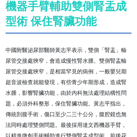
機器手臂輔助雙側腎盂成
型術 保住腎臟功能
中國附醫泌尿部醫師黃志平表示，雙側「腎盂」輸
尿管交接處狹窄，會造成慢性腎水腫。雙側腎盂輸
尿管交接處狹窄，是相當罕見的病例，一般嬰兒期
超音波檢查就能發現，有些青少年期形成，造成腎
水腫，影響腎臟功能，由於內科無法處理結構性問
題，必須外科整形，保住腎臟功能。黃志平指出，
傳統剖腹手術，傷口至少二三十公分，腹腔鏡也無
法同時處理雙側問題。最後採用達文西機器手臂，
以精進微創手術輔助進行雙側腎盂成型術，前後花