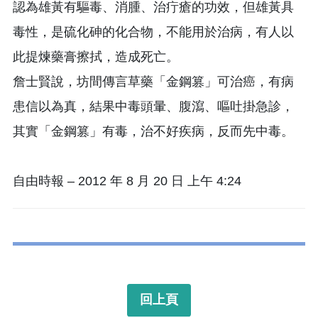
認為雄黃有驅毒、消腫、治疔瘡的功效，但雄黃具
毒性，是硫化砷的化合物，不能用於治病，有人以
此提煉藥膏擦拭，造成死亡。
詹士賢說，坊間傳言草藥「金鋼篡」可治癌，有病
患信以為真，結果中毒頭暈、腹瀉、嘔吐掛急診，
其實「金鋼篡」有毒，治不好疾病，反而先中毒。
自由時報 – 2012 年 8 月 20 日 上午 4:24
回上頁