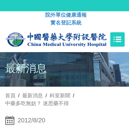
院外單位健康通報
實名登記系統
最新消息
首頁
/
最新消息
/
科室新聞
/
中藥多吃無妨？ 迷思藥不得
2012/8/20