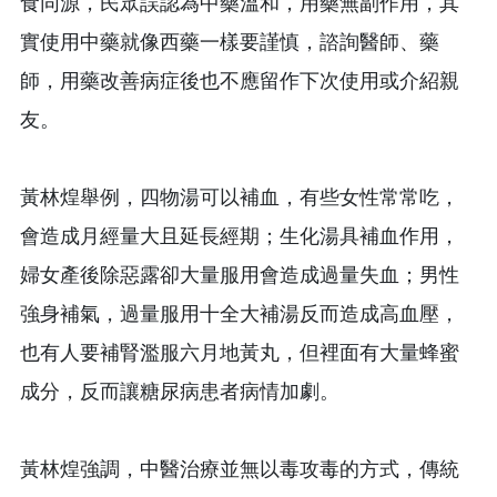
食同源，民眾誤認為中藥溫和，用藥無副作用，其
實使用中藥就像西藥一樣要謹慎，諮詢醫師、藥
師，用藥改善病症後也不應留作下次使用或介紹親
友。
黃林煌舉例，四物湯可以補血，有些女性常常吃，
會造成月經量大且延長經期；生化湯具補血作用，
婦女產後除惡露卻大量服用會造成過量失血；男性
強身補氣，過量服用十全大補湯反而造成高血壓，
也有人要補腎濫服六月地黃丸，但裡面有大量蜂蜜
成分，反而讓糖尿病患者病情加劇。
黃林煌強調，中醫治療並無以毒攻毒的方式，傳統