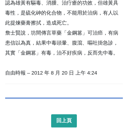
認為雄黃有驅毒、消腫、治疔瘡的功效，但雄黃具
毒性，是硫化砷的化合物，不能用於治病，有人以
此提煉藥膏擦拭，造成死亡。
詹士賢說，坊間傳言草藥「金鋼篡」可治癌，有病
患信以為真，結果中毒頭暈、腹瀉、嘔吐掛急診，
其實「金鋼篡」有毒，治不好疾病，反而先中毒。
自由時報 – 2012 年 8 月 20 日 上午 4:24
回上頁