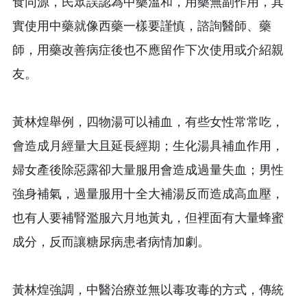
食同源，民眾誤認為中藥溫和，用藥無副作用，其
實使用中藥就像西藥一樣要謹慎，諮詢醫師、藥
師，用藥改善病症後也不應留作下次使用或介紹親
友。
黃林煌舉例，四物湯可以補血，有些女性常常吃，
會造成月經量大且延長經期；生化湯具補血作用，
婦女產後除惡露卻大量服用會造成過量失血；男性
強身補氣，過量服用十全大補湯反而造成高血壓，
也有人要補腎濫服六月地黃丸，但裡面有大量蜂蜜
成分，反而讓糖尿病患者病情加劇。
黃林煌強調，中醫治療並無以毒攻毒的方式，傳統