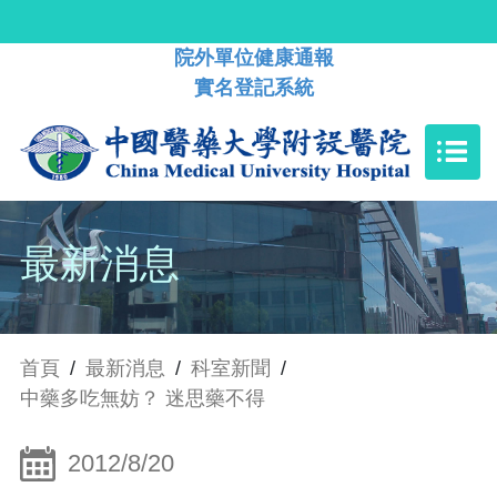
院外單位健康通報
實名登記系統
最新消息
首頁
/
最新消息
/
科室新聞
/
中藥多吃無妨？ 迷思藥不得
2012/8/20