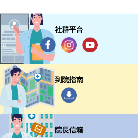
社群平台
到院指南
院長信箱