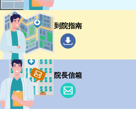
到院指南
院長信箱