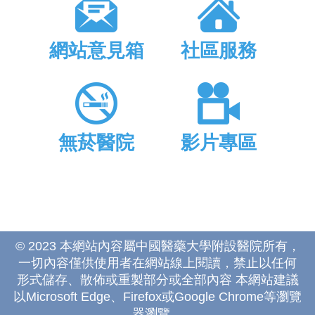
網站意見箱
社區服務
無菸醫院
影片專區
© 2023 本網站內容屬中國醫藥大學附設醫院所有，
一切內容僅供使用者在網站線上閱讀，禁止以任何
形式儲存、散佈或重製部分或全部內容 本網站建議
以Microsoft Edge、Firefox或Google Chrome等瀏覽
器瀏覽。