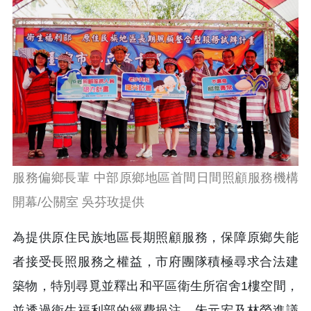
服務偏鄉長輩 中部原鄉地區首間日間照顧服務機構
開幕/公關室 吳芬玫提供
為提供原住民族地區長期照顧服務，保障原鄉失能
者接受長照服務之權益，市府團隊積極尋求合法建
築物，特別尋覓並釋出和平區衛生所宿舍1樓空間，
並透過衛生福利部的經費挹注、朱元宏及林榮進議