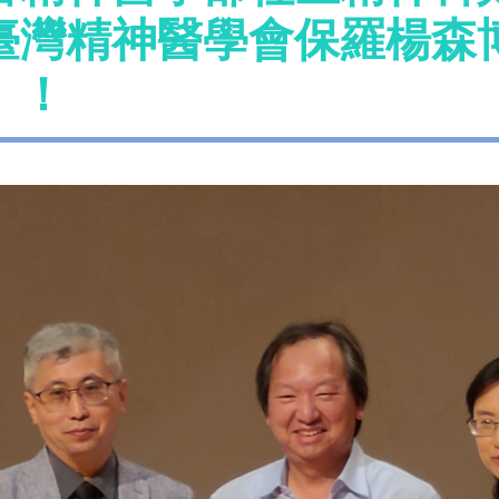
臺灣精神醫學會保羅楊森
』！