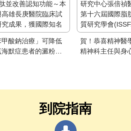
苯甲酸鈉治療」可降低
賀！恭喜精神醫
茲海默症患者的澱粉樣β
精神科主任與身
並改善認知功能～本校
究中心張倍禎醫
高雄長庚醫院臨床試驗
十六屆國際脂肪
究成果，獲國際知名媒
研究學會(ISSFAL)
報導
Norman Salem 
者獎
到院指南