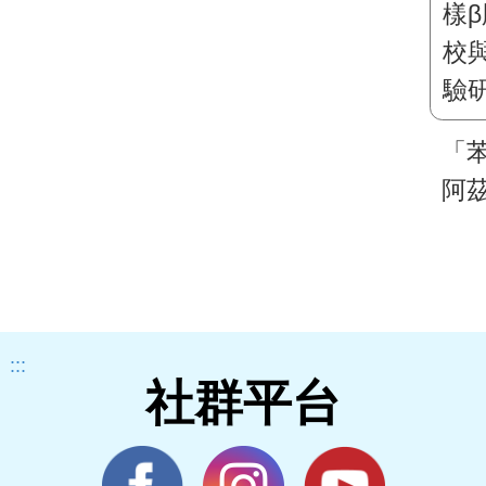
「
阿
肽
與
研
體
:::
社群平台