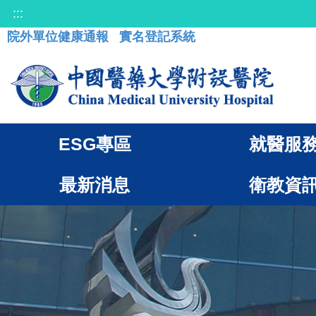
:::
院外單位健康通報
實名登記系統
ESG專區
就醫服
最新消息
衛教資