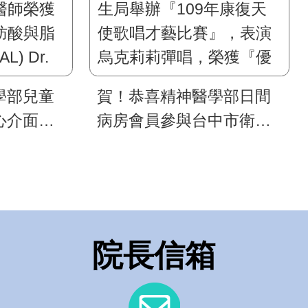
學部兒童
賀！恭喜精神醫學部日間
心介面研
病房會員參與台中市衛生
師榮獲第
局舉辦『109年康復天使
酸與脂質
歌唱才藝比賽』，表演烏
 Dr.
克莉莉彈唱，榮獲『優
Jr. 年輕學
勝』！
院長信箱