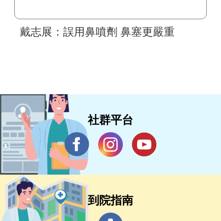
戴志展：誤用鼻噴劑 鼻塞更嚴重
社群平台
到院指南